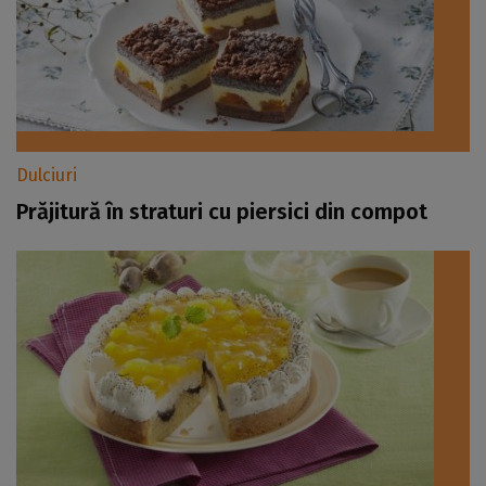
Dulciuri
Prăjitură în straturi cu piersici din compot