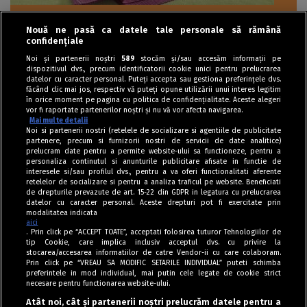
Nouă ne pasă ca datele tale personale să rămână
Dulciuri
confidențiale
Tort cu compot de dovleac și blat marmorat
Noi și partenerii noștri
589
stocăm și/sau accesăm informații pe
dispozitivul dvs., precum identificatorii cookie unici pentru prelucrarea
cu mac
datelor cu caracter personal. Puteți accepta sau gestiona preferințele dvs.
făcând clic mai jos, respectiv vă puteți opune utilizării unui interes legitim
în orice moment pe pagina cu politica de confidențialitate. Aceste alegeri
vor fi raportate partenerilor noștri și nu vă vor afecta navigarea.
Mai multe detalii
Noi si partenerii nostri (retelele de socializare si agentiile de publicitate
partenere, precum si furnizorii nostri de servicii de date analitice)
prelucram date pentru a permite website-ului sa functioneze, pentru a
personaliza continutul si anunturile publicitare afisate in functie de
interesele si/sau profilul dvs., pentru a va oferi functionalitati aferente
retelelor de socializare si pentru a analiza traficul pe website. Beneficiati
de drepturile prevazute de art. 15-22 din GDPR in legatura cu prelucrarea
datelor cu caracter personal. Aceste drepturi pot fi exercitate prin
modalitatea indicata
aici
. Prin click pe “ACCEPT TOATE”, acceptati folosirea tuturor Tehnologiilor de
tip Cookie, care implica inclusiv acceptul dvs. cu privire la
stocarea/accesarea informatiilor de catre Vendor-ii cu care colaboram.
Prin click pe “VREAU SA MODIFIC SETARILE INDIVIDUAL” puteti schimba
Tag index
preferintele in mod individual, mai putin cele legate de cookie strict
necesare pentru functionarea website-ului.
Program Antena 1
Atât noi, cât și partenerii noștri prelucrăm datele pentru a