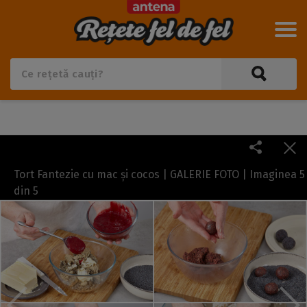
Tort Fantezie cu mac și cocos | GALERIE FOTO | Imaginea
5
din
5