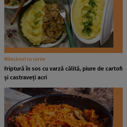
Mâncăruri cu carne
Friptură în sos cu varză călită, piure de cartofi
și castraveți acri