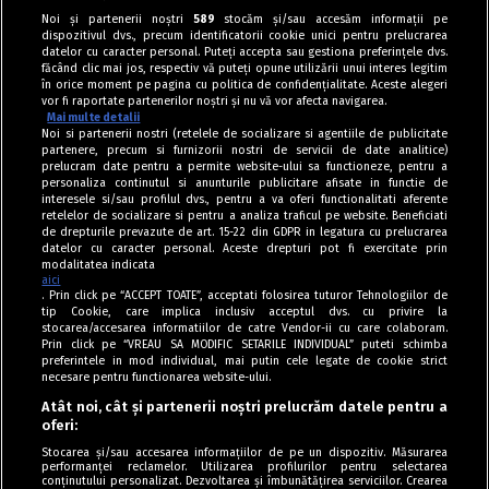
Aluaturi sărate
Noi și partenerii noștri
589
stocăm și/sau accesăm informații pe
dispozitivul dvs., precum identificatorii cookie unici pentru prelucrarea
Plăcinte cu varză călită la tigaie
datelor cu caracter personal. Puteți accepta sau gestiona preferințele dvs.
făcând clic mai jos, respectiv vă puteți opune utilizării unui interes legitim
în orice moment pe pagina cu politica de confidențialitate. Aceste alegeri
vor fi raportate partenerilor noștri și nu vă vor afecta navigarea.
Mai multe detalii
Noi si partenerii nostri (retelele de socializare si agentiile de publicitate
partenere, precum si furnizorii nostri de servicii de date analitice)
prelucram date pentru a permite website-ului sa functioneze, pentru a
personaliza continutul si anunturile publicitare afisate in functie de
interesele si/sau profilul dvs., pentru a va oferi functionalitati aferente
retelelor de socializare si pentru a analiza traficul pe website. Beneficiati
de drepturile prevazute de art. 15-22 din GDPR in legatura cu prelucrarea
datelor cu caracter personal. Aceste drepturi pot fi exercitate prin
modalitatea indicata
aici
. Prin click pe “ACCEPT TOATE”, acceptati folosirea tuturor Tehnologiilor de
tip Cookie, care implica inclusiv acceptul dvs. cu privire la
stocarea/accesarea informatiilor de catre Vendor-ii cu care colaboram.
Prin click pe “VREAU SA MODIFIC SETARILE INDIVIDUAL” puteti schimba
Tag index
preferintele in mod individual, mai putin cele legate de cookie strict
necesare pentru functionarea website-ului.
Program Antena 1
Atât noi, cât și partenerii noștri prelucrăm datele pentru a
oferi:
Știri de ultimă oră
Stocarea și/sau accesarea informațiilor de pe un dispozitiv. Măsurarea
performanței reclamelor. Utilizarea profilurilor pentru selectarea
Politica de cookies
conținutului personalizat. Dezvoltarea și îmbunătățirea serviciilor. Crearea