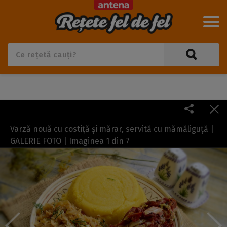
Varză nouă cu costiță și mărar, servită cu mămăliguță |
GALERIE FOTO | Imaginea
1
din
7