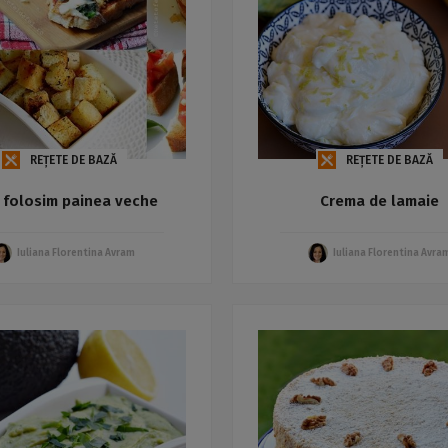
REȚETE DE BAZĂ
REȚETE DE BAZĂ
 folosim painea veche
Crema de lamaie
Iuliana Florentina Avram
Iuliana Florentina Avra