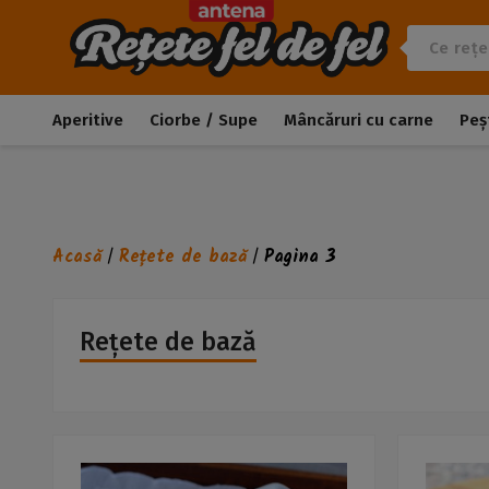
Aperitive
Ciorbe / Supe
Mâncăruri cu carne
Peș
Acasă
Rețete de bază
Pagina 3
/
/
Rețete de bază