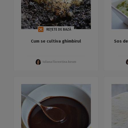
REȚETE DE BAZĂ
Cum se cultiva ghimbirul
Sos de
Iuliana Florentina Avram