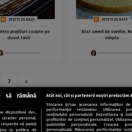
REȚETE DE BAZĂ
REȚETE DE BAZĂ
entru prajituri coapte pe
Blat umed de vanilie. R
dosul tavii
simpla
Iuliana Florentina Avram
Iuliana Florentina Avra
7
›
e să rămână
Atât noi, cât și partenerii noștri prelucrăm 
Stocarea și/sau accesarea informațiilor de
performanței reclamelor. Utilizarea pro
 dispozitivul dvs.,
conținutului personalizat. Dezvoltarea și îmb
u caracter personal.
profilurilor de conținut personalizat. Utilizare
 respectiv vă puteți
publicității personalizate. Crearea prof
personalizată. Măsurarea performanței conțin
ina cu politica de