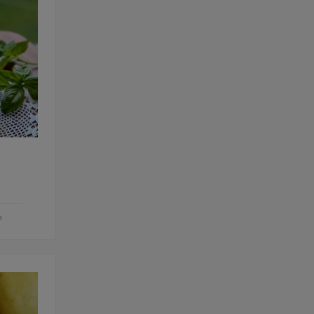
Rețete fel de fel de la
prieteni
Rețete pentru Valentine’s
Day / Dragobete și 1 Martie
Conserve
Băuturi
Rețete de post
Ricette in italiano
m