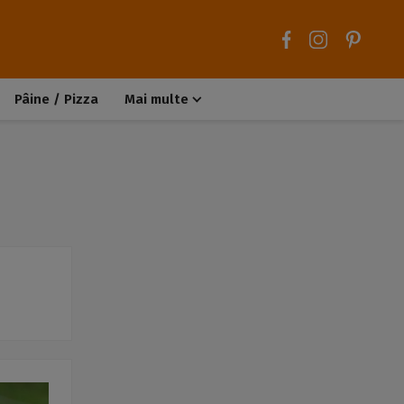
Pâine / Pizza
Mai multe
Aluaturi dulci
Aluaturi sărate
Chiteluțe / Carne tocată
Muffins / Cupcakes
Biscuiți / Fursecuri
Deserturi de post
Înghețată
Tarte sărate
Tarte dulci / Cheesecake
Decorațiuni / Condimente
Rețete de bază
Selecții rețete
Trucuri și sfaturi culinare