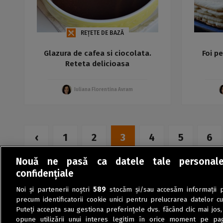
REȚETE DE BAZĂ
Glazura de cafea si ciocolata.
Foi p
Reteta delicioasa
Iuliana Florentina Avram
‹
1
2
3
4
5
6
Nouă ne pasă ca datele tale personal
confidențiale
Noi și partenerii noștri
589
stocăm și/sau accesăm informații pe
precum identificatorii cookie unici pentru prelucrarea datelor c
Puteți accepta sau gestiona preferințele dvs. făcând clic mai jos,
opune utilizării unui interes legitim în orice moment pe pag