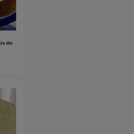
la din
m