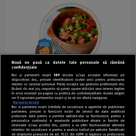
Nouă ne pasă ca datele tale personale să rămână
confidențiale
Noi și partenerii noștri
589
stocăm și/sau accesăm informații pe
dispozitivul dvs., precum identificatorii cookie unici pentru prelucrarea
datelor cu caracter personal. Puteți accepta sau gestiona preferințele dvs.
făcând clic mai jos, respectiv vă puteți opune utilizării unui interes legitim
în orice moment pe pagina cu politica de confidențialitate. Aceste alegeri
vor fi raportate partenerilor noștri și nu vă vor afecta navigarea.
Mai multe detalii
Noi si partenerii nostri (retelele de socializare si agentiile de publicitate
partenere, precum si furnizorii nostri de servicii de date analitice)
prelucram date pentru a permite website-ului sa functioneze, pentru a
personaliza continutul si anunturile publicitare afisate in functie de
interesele si/sau profilul dvs., pentru a va oferi functionalitati aferente
retelelor de socializare si pentru a analiza traficul pe website. Beneficiati
de drepturile prevazute de art. 15-22 din GDPR in legatura cu prelucrarea