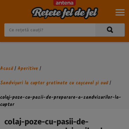
Acasă
Aperitive
/
/
Sandvișuri la cuptor gratinate cu cașcaval și ouă
/
colaj-poze-cu-pasii-de-preparare-a-sandvisurilor-la-
cuptor
colaj-poze-cu-pasii-de-