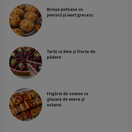
Brioșe pufoase cu
piersici și iaurt grecesc
Tartă cu lime și fructe de
pădure
Frigărui de somon cu
glazură de miere și
usturoi