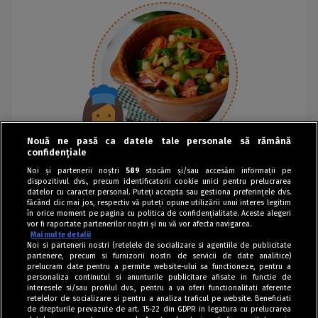
Nouă ne pasă ca datele tale personale să rămână
confidențiale
Noi și partenerii noștri
589
stocăm și/sau accesăm informații pe
dispozitivul dvs., precum identificatorii cookie unici pentru prelucrarea
datelor cu caracter personal. Puteți accepta sau gestiona preferințele dvs.
făcând clic mai jos, respectiv vă puteți opune utilizării unui interes legitim
în orice moment pe pagina cu politica de confidențialitate. Aceste alegeri
vor fi raportate partenerilor noștri și nu vă vor afecta navigarea.
Mai multe detalii
Noi si partenerii nostri (retelele de socializare si agentiile de publicitate
partenere, precum si furnizorii nostri de servicii de date analitice)
prelucram date pentru a permite website-ului sa functioneze, pentru a
personaliza continutul si anunturile publicitare afisate in functie de
interesele si/sau profilul dvs., pentru a va oferi functionalitati aferente
retelelor de socializare si pentru a analiza traficul pe website. Beneficiati
de drepturile prevazute de art. 15-22 din GDPR in legatura cu prelucrarea