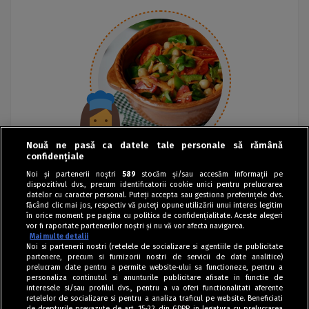
Nouă ne pasă ca datele tale personale să rămână
confidențiale
Noi și partenerii noștri
589
stocăm și/sau accesăm informații pe
dispozitivul dvs., precum identificatorii cookie unici pentru prelucrarea
datelor cu caracter personal. Puteți accepta sau gestiona preferințele dvs.
făcând clic mai jos, respectiv vă puteți opune utilizării unui interes legitim
în orice moment pe pagina cu politica de confidențialitate. Aceste alegeri
vor fi raportate partenerilor noștri și nu vă vor afecta navigarea.
Mai multe detalii
Noi si partenerii nostri (retelele de socializare si agentiile de publicitate
partenere, precum si furnizorii nostri de servicii de date analitice)
prelucram date pentru a permite website-ului sa functioneze, pentru a
personaliza continutul si anunturile publicitare afisate in functie de
interesele si/sau profilul dvs., pentru a va oferi functionalitati aferente
retelelor de socializare si pentru a analiza traficul pe website. Beneficiati
de drepturile prevazute de art. 15-22 din GDPR in legatura cu prelucrarea