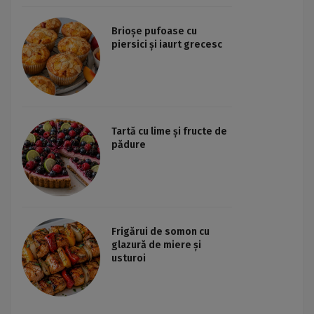
Brioșe pufoase cu
piersici și iaurt grecesc
Tartă cu lime și fructe de
pădure
Frigărui de somon cu
glazură de miere și
usturoi