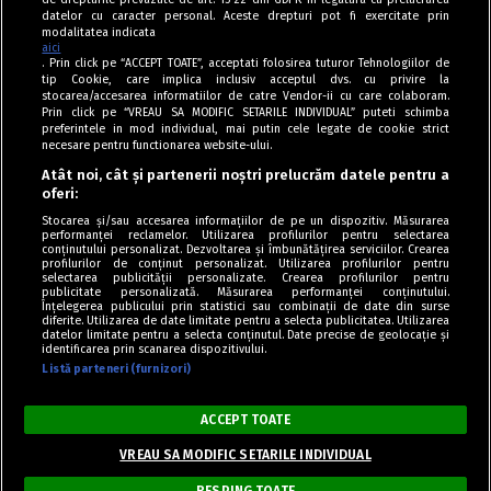
datelor cu caracter personal. Aceste drepturi pot fi exercitate prin
modalitatea indicata
aici
. Prin click pe “ACCEPT TOATE”, acceptati folosirea tuturor Tehnologiilor de
tip Cookie, care implica inclusiv acceptul dvs. cu privire la
stocarea/accesarea informatiilor de catre Vendor-ii cu care colaboram.
Prin click pe “VREAU SA MODIFIC SETARILE INDIVIDUAL” puteti schimba
Tag index
preferintele in mod individual, mai putin cele legate de cookie strict
necesare pentru functionarea website-ului.
Program Antena 1
Atât noi, cât și partenerii noștri prelucrăm datele pentru a
oferi:
Știri de ultimă oră
Stocarea și/sau accesarea informațiilor de pe un dispozitiv. Măsurarea
performanței reclamelor. Utilizarea profilurilor pentru selectarea
Politica de cookies
conținutului personalizat. Dezvoltarea și îmbunătățirea serviciilor. Crearea
profilurilor de conținut personalizat. Utilizarea profilurilor pentru
selectarea publicității personalizate. Crearea profilurilor pentru
Politica de confidențialitate
publicitate personalizată. Măsurarea performanței conținutului.
Înțelegerea publicului prin statistici sau combinații de date din surse
Termeni și condiții
diferite. Utilizarea de date limitate pentru a selecta publicitatea. Utilizarea
datelor limitate pentru a selecta conținutul. Date precise de geolocație și
identificarea prin scanarea dispozitivului.
Listă parteneri (furnizori)
Acest site este creat și administrat de Digital Antena Group. Toate
drepturile rezervate.
ACCEPT TOATE
Copyright © Retete Fel de Fel 2020-2024.
VREAU SA MODIFIC SETARILE INDIVIDUAL
RESPING TOATE