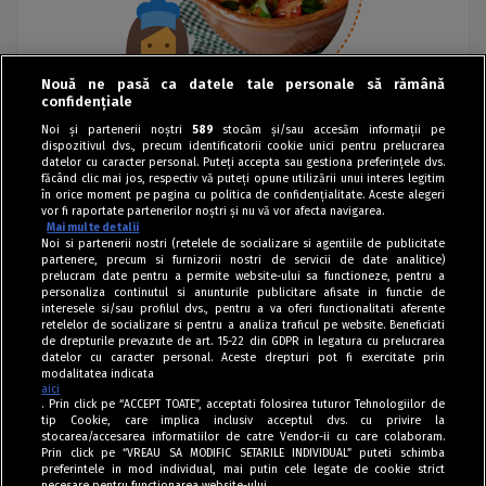
Nouă ne pasă ca datele tale personale să rămână
confidențiale
Noi și partenerii noștri
589
stocăm și/sau accesăm informații pe
dispozitivul dvs., precum identificatorii cookie unici pentru prelucrarea
datelor cu caracter personal. Puteți accepta sau gestiona preferințele dvs.
făcând clic mai jos, respectiv vă puteți opune utilizării unui interes legitim
în orice moment pe pagina cu politica de confidențialitate. Aceste alegeri
vor fi raportate partenerilor noștri și nu vă vor afecta navigarea.
Mai multe detalii
Noi si partenerii nostri (retelele de socializare si agentiile de publicitate
partenere, precum si furnizorii nostri de servicii de date analitice)
prelucram date pentru a permite website-ului sa functioneze, pentru a
personaliza continutul si anunturile publicitare afisate in functie de
interesele si/sau profilul dvs., pentru a va oferi functionalitati aferente
retelelor de socializare si pentru a analiza traficul pe website. Beneficiati
de drepturile prevazute de art. 15-22 din GDPR in legatura cu prelucrarea
datelor cu caracter personal. Aceste drepturi pot fi exercitate prin
modalitatea indicata
aici
. Prin click pe “ACCEPT TOATE”, acceptati folosirea tuturor Tehnologiilor de
tip Cookie, care implica inclusiv acceptul dvs. cu privire la
stocarea/accesarea informatiilor de catre Vendor-ii cu care colaboram.
Prin click pe “VREAU SA MODIFIC SETARILE INDIVIDUAL” puteti schimba
Tag index
preferintele in mod individual, mai putin cele legate de cookie strict
necesare pentru functionarea website-ului.