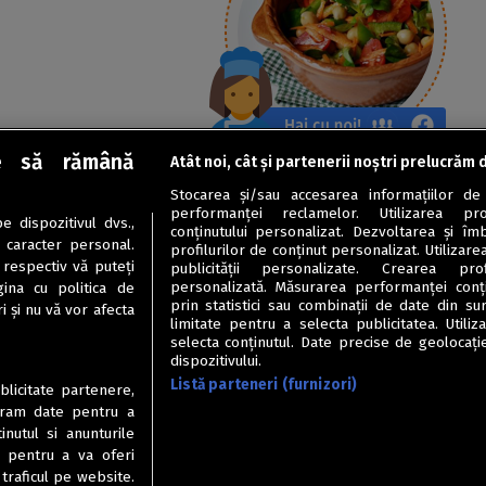
e să rămână
Atât noi, cât și partenerii noștri prelucrăm 
Stocarea și/sau accesarea informațiilor de
performanței reclamelor. Utilizarea pro
 dispozitivul dvs.,
conținutului personalizat. Dezvoltarea și îmb
u caracter personal.
profilurilor de conținut personalizat. Utilizare
 respectiv vă puteți
publicității personalizate. Crearea prof
personalizată. Măsurarea performanței conțin
ina cu politica de
prin statistici sau combinații de date din sur
i și nu vă vor afecta
limitate pentru a selecta publicitatea. Utili
selecta conținutul. Date precise de geolocație
dispozitivului.
Listă parteneri (furnizori)
ublicitate partenere,
ucram date pentru a
nutul si anunturile
., pentru a va oferi
 traficul pe website.