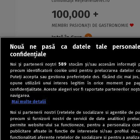
comunității Rețetefeldefel.ro
100,000 +
MEMBRI PASIONAȚI DE GASTRONOMIE
Intră în Grup
Nouă ne pasă ca datele tale personal
confidențiale
Noi și partenerii noștri
589
stocăm și/sau accesăm informații pe
precum identificatorii cookie unici pentru prelucrarea datelor c
Puteți accepta sau gestiona preferințele dvs. făcând clic mai jos,
opune utilizării unui interes legitim în orice moment pe pag
confidențialitate. Aceste alegeri vor fi raportate partenerilor noștr
navigarea.
Mai multe detalii
Noi si partenerii nostri (retelele de socializare si agentiile de p
precum si furnizorii nostri de servicii de date analitice) prel
permite website-ului sa functioneze, pentru a personaliza conti
publicitare afisate in functie de interesele si/sau profilul dvs
functionalitati aferente retelelor de socializare si pentru a analiza