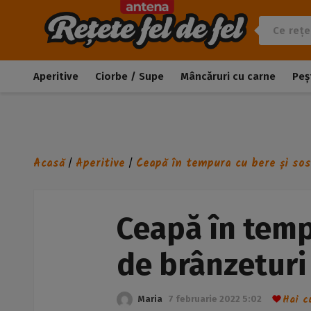
Aperitive
Ciorbe / Supe
Mâncăruri cu carne
Peș
Acasă
Aperitive
Ceapă în tempura cu bere și sos
/
/
Ceapă în temp
de brânzeturi
Hai c
Maria
7 februarie 2022 5:02