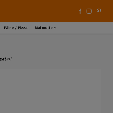
Pâine / Pizza
Mai multe
Aluaturi dulci
Aluaturi sărate
Chiteluțe / Carne tocată
Muffins / Cupcakes
zeturi
Biscuiți / Fursecuri
Deserturi de post
Înghețată
Tarte sărate
Tarte dulci / Cheesecake
Decorațiuni / Condimente
Rețete de bază
Selecții rețete
Trucuri și sfaturi culinare