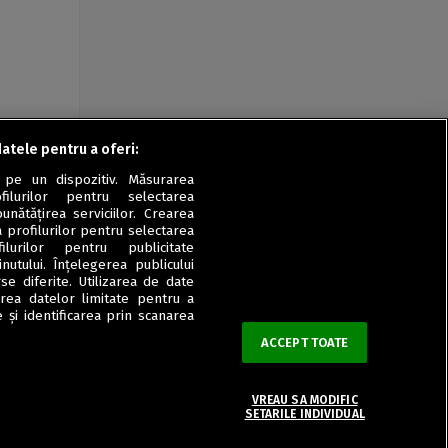
datele pentru a oferi:
 pe un dispozitiv. Măsurarea
filurilor pentru selectarea
unătățirea serviciilor. Crearea
a profilurilor pentru selectarea
ilurilor pentru publicitate
utului. Înțelegerea publicului
se diferite. Utilizarea de date
zarea datelor limitate pentru a
 și identificarea prin scanarea
ACCEPT TOATE
VREAU SA MODIFIC
SETARILE INDIVIDUAL