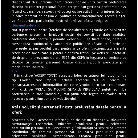
dispozitivul dvs., precum identificatorii cookie unici pentru prelucrarea
datelor cu caracter personal. Puteți accepta sau gestiona preferințele dvs.
făcând clic mai jos, respectiv vă puteți opune utilizării unui interes legitim
în orice moment pe pagina cu politica de confidențialitate. Aceste alegeri
vor fi raportate partenerilor noștri și nu vă vor afecta navigarea.
Mai multe detalii
Noi si partenerii nostri (retelele de socializare si agentiile de publicitate
partenere, precum si furnizorii nostri de servicii de date analitice)
prelucram date pentru a permite website-ului sa functioneze, pentru a
personaliza continutul si anunturile publicitare afisate in functie de
interesele si/sau profilul dvs., pentru a va oferi functionalitati aferente
retelelor de socializare si pentru a analiza traficul pe website. Beneficiati
de drepturile prevazute de art. 15-22 din GDPR in legatura cu prelucrarea
datelor cu caracter personal. Aceste drepturi pot fi exercitate prin
modalitatea indicata
aici
. Prin click pe “ACCEPT TOATE”, acceptati folosirea tuturor Tehnologiilor de
tip Cookie, care implica inclusiv acceptul dvs. cu privire la
stocarea/accesarea informatiilor de catre Vendor-ii cu care colaboram.
Prin click pe “VREAU SA MODIFIC SETARILE INDIVIDUAL” puteti schimba
Tag index
preferintele in mod individual, mai putin cele legate de cookie strict
necesare pentru functionarea website-ului.
Program Antena 1
Atât noi, cât și partenerii noștri prelucrăm datele pentru a
oferi:
Știri de ultimă oră
Stocarea și/sau accesarea informațiilor de pe un dispozitiv. Măsurarea
performanței reclamelor. Utilizarea profilurilor pentru selectarea
Politica de cookies
conținutului personalizat. Dezvoltarea și îmbunătățirea serviciilor. Crearea
profilurilor de conținut personalizat. Utilizarea profilurilor pentru
selectarea publicității personalizate. Crearea profilurilor pentru
Politica de confidențialitate