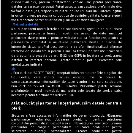
dispozitivul dvs., precum identificatorii cookie unici pentru prelucrarea
datelor cu caracter personal. Puteți accepta sau gestiona preferințele dvs.
făcând clic mai jos, respectiv vă puteți opune utilizării unui interes legitim
în orice moment pe pagina cu politica de confidențialitate. Aceste alegeri
vor fi raportate partenerilor noștri și nu vă vor afecta navigarea.
Mai multe detalii
Noi si partenerii nostri (retelele de socializare si agentiile de publicitate
partenere, precum si furnizorii nostri de servicii de date analitice)
prelucram date pentru a permite website-ului sa functioneze, pentru a
personaliza continutul si anunturile publicitare afisate in functie de
interesele si/sau profilul dvs., pentru a va oferi functionalitati aferente
retelelor de socializare si pentru a analiza traficul pe website. Beneficiati
de drepturile prevazute de art. 15-22 din GDPR in legatura cu prelucrarea
datelor cu caracter personal. Aceste drepturi pot fi exercitate prin
modalitatea indicata
aici
. Prin click pe “ACCEPT TOATE”, acceptati folosirea tuturor Tehnologiilor de
tip Cookie, care implica inclusiv acceptul dvs. cu privire la
stocarea/accesarea informatiilor de catre Vendor-ii cu care colaboram.
Prin click pe “VREAU SA MODIFIC SETARILE INDIVIDUAL” puteti schimba
Tag index
preferintele in mod individual, mai putin cele legate de cookie strict
necesare pentru functionarea website-ului.
Program Antena 1
Atât noi, cât și partenerii noștri prelucrăm datele pentru a
oferi:
Știri de ultimă oră
Stocarea și/sau accesarea informațiilor de pe un dispozitiv. Măsurarea
performanței reclamelor. Utilizarea profilurilor pentru selectarea
Politica de cookies
conținutului personalizat. Dezvoltarea și îmbunătățirea serviciilor. Crearea
profilurilor de conținut personalizat. Utilizarea profilurilor pentru
selectarea publicității personalizate. Crearea profilurilor pentru
Politica de confidențialitate