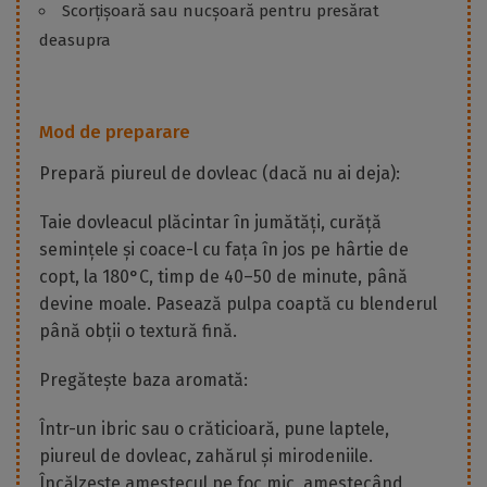
Scorțișoară sau nucșoară pentru presărat
deasupra
Mod de preparare
Prepară piureul de dovleac (dacă nu ai deja):
Taie dovleacul plăcintar în jumătăți, curăță
semințele și coace-l cu fața în jos pe hârtie de
copt, la 180°C, timp de 40–50 de minute, până
devine moale. Pasează pulpa coaptă cu blenderul
până obții o textură fină.
Pregătește baza aromată:
Într-un ibric sau o crăticioară, pune laptele,
piureul de dovleac, zahărul și mirodeniile.
Încălzește amestecul pe foc mic, amestecând