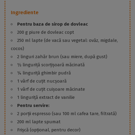
Ingrediente
Pentru baza de sirop de dovleac
200 g piure de dovleac copt
250 ml lapte (de vacă sau vegetal: ovăz, migdale,
cocos)
2 linguri zahăr brun (sau miere, după gust)
½ linguriță scorțișoară măcinată
¼ linguriță ghimbir pudră
1 vârf de cuțit nucșoară
1 vârf de cuțit cuișoare măcinate
1 linguriță extract de vanilie
Pentru servire:
2 porții espresso (sau 100 ml cafea tare, filtrată)
200 ml lapte spumat
Frișcă (opțional, pentru decor)