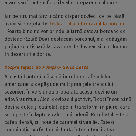
atare sau îl putem folosi la alte preparate culinare.
Iar pentru mai târziu când dispar dovlecii de pe piață
avem și o rețetă de
dovleac plăcintar răzuit la borcan
. Foarte bine ne vor prinde la iarnă câteva borcane de
dovleac răzuit! Doar desfacem borcanul, mai adăugăm
puțină scorțișoară la răzătura de dovleac și o includem
în deserturile dorite.
Despre rețeta de Pumpkin Spice Latte
Această băutură, născută în cultura cafenelelor
americane, a depășit de mult granițele trendului
sezonier. În versiunea preparată acasă, devine un
adevărat ritual. Alegi dovleacul potrivit, îl coci încet până
devine dulce și catifelat, apoi îl transformi în piure, care
se topește în laptele cald și mirodenii. Rezultatul este o
cafea densă, cu note de caramel și vanilie. Este o
combinație perfect echilibrată între intensitatea