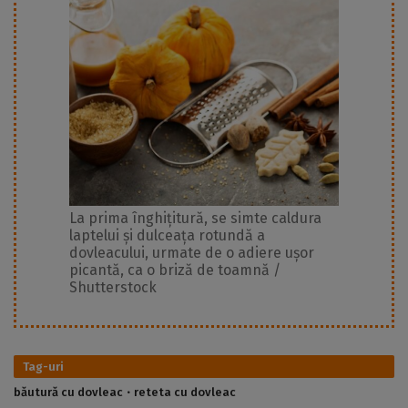
La prima înghițitură, se simte caldura
laptelui și dulceața rotundă a
dovleacului, urmate de o adiere ușor
picantă, ca o briză de toamnă /
Shutterstock
Tag-uri
băutură cu dovleac
reteta cu dovleac