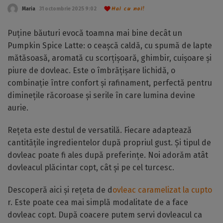
Hai cu noi!
Maria
31 octombrie 2025 9:02
Puține băuturi evocă toamna mai bine decât un
Pumpkin Spice Latte: o ceașcă caldă, cu spumă de lapte
mătăsoasă, aromată cu scorțișoară, ghimbir, cuișoare și
piure de dovleac. Este o îmbrățișare lichidă, o
combinație între confort și rafinament, perfectă pentru
diminețile răcoroase și serile în care lumina devine
aurie.
Rețeta este destul de versatilă. Fiecare adaptează
cantitățile ingredientelor după propriul gust. Și tipul de
dovleac poate fi ales după preferințe. Noi adorăm atât
dovleacul plăcintar copt, cât și pe cel turcesc.
Descoperă aici și rețeta de d
ovleac caramelizat la cupto
r. Este poate cea mai simplă modalitate de a face
dovleac copt. După coacere putem servi dovleacul ca