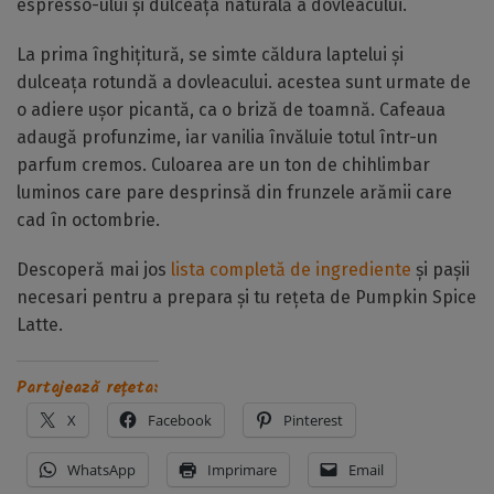
espresso-ului și dulceața naturală a dovleacului.
La prima înghițitură, se simte căldura laptelui și
dulceața rotundă a dovleacului. acestea sunt urmate de
o adiere ușor picantă, ca o briză de toamnă. Cafeaua
adaugă profunzime, iar vanilia învăluie totul într-un
parfum cremos. Culoarea are un ton de chihlimbar
luminos care pare desprinsă din frunzele arămii care
cad în octombrie.
Descoperă mai jos
lista completă de ingrediente
și pașii
necesari pentru a prepara și tu rețeta de Pumpkin Spice
Latte.
Partajează rețeta:
X
Facebook
Pinterest
WhatsApp
Imprimare
Email