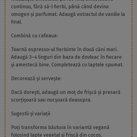
continuu, fără să-l fierbi, până când devine
omogen și parfumat. Adaugă extractul de vanilie la
final.
Combină cu cafeaua:
Toarnă espresso-ul fierbinte în două căni mari.
Adaugă 3–4 linguri din baza de dovleac în fiecare
și amestecă bine. Completează cu laptele spumat.
Decorează și servește:
Dacă dorești, adaugă un moț de frișcă și presară
scorțișoară sau nucșoară deasupra.
Sugestii și variații
Poți transforma băutura în variantă vegană
folosind lapte vegetal și frișcă din cocos.