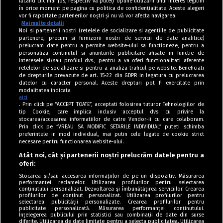
făcând clic mai jos, respectiv vă puteți opune utilizării unui interes legitim
în orice moment pe pagina cu politica de confidențialitate. Aceste alegeri
vor fi raportate partenerilor noștri și nu vă vor afecta navigarea.
Mai multe detalii
Noi si partenerii nostri (retelele de socializare si agentiile de publicitate
partenere, precum si furnizorii nostri de servicii de date analitice)
prelucram date pentru a permite website-ului sa functioneze, pentru a
personaliza continutul si anunturile publicitare afisate in functie de
interesele si/sau profilul dvs., pentru a va oferi functionalitati aferente
retelelor de socializare si pentru a analiza traficul pe website. Beneficiati
de drepturile prevazute de art. 15-22 din GDPR in legatura cu prelucrarea
datelor cu caracter personal. Aceste drepturi pot fi exercitate prin
modalitatea indicata
aici
. Prin click pe “ACCEPT TOATE”, acceptati folosirea tuturor Tehnologiilor de
tip Cookie, care implica inclusiv acceptul dvs. cu privire la
stocarea/accesarea informatiilor de catre Vendor-ii cu care colaboram.
Prin click pe “VREAU SA MODIFIC SETARILE INDIVIDUAL” puteti schimba
Tag index
preferintele in mod individual, mai putin cele legate de cookie strict
necesare pentru functionarea website-ului.
Program Antena 1
Atât noi, cât și partenerii noștri prelucrăm datele pentru a
oferi:
Știri de ultimă oră
Stocarea și/sau accesarea informațiilor de pe un dispozitiv. Măsurarea
performanței reclamelor. Utilizarea profilurilor pentru selectarea
Politica de cookies
conținutului personalizat. Dezvoltarea și îmbunătățirea serviciilor. Crearea
profilurilor de conținut personalizat. Utilizarea profilurilor pentru
selectarea publicității personalizate. Crearea profilurilor pentru
Politica de confidențialitate
publicitate personalizată. Măsurarea performanței conținutului.
Înțelegerea publicului prin statistici sau combinații de date din surse
Termeni și condiții
diferite. Utilizarea de date limitate pentru a selecta publicitatea. Utilizarea