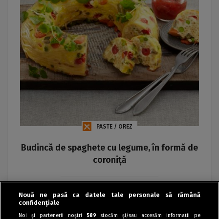
PASTE / OREZ
Budincă de spaghete cu legume, în formă de
coroniță
Maria
Nouă ne pasă ca datele tale personale să rămână
confidențiale
Noi și partenerii noștri
589
stocăm și/sau accesăm informații pe