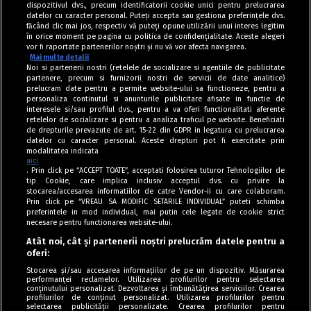
dispozitivul dvs., precum identificatorii cookie unici pentru prelucrarea
datelor cu caracter personal. Puteți accepta sau gestiona preferințele dvs.
făcând clic mai jos, respectiv vă puteți opune utilizării unui interes legitim
în orice moment pe pagina cu politica de confidențialitate. Aceste alegeri
vor fi raportate partenerilor noștri și nu vă vor afecta navigarea.
Mai multe detalii
Noi si partenerii nostri (retelele de socializare si agentiile de publicitate
partenere, precum si furnizorii nostri de servicii de date analitice)
prelucram date pentru a permite website-ului sa functioneze, pentru a
personaliza continutul si anunturile publicitare afisate in functie de
interesele si/sau profilul dvs., pentru a va oferi functionalitati aferente
retelelor de socializare si pentru a analiza traficul pe website. Beneficiati
de drepturile prevazute de art. 15-22 din GDPR in legatura cu prelucrarea
datelor cu caracter personal. Aceste drepturi pot fi exercitate prin
modalitatea indicata
aici
. Prin click pe “ACCEPT TOATE”, acceptati folosirea tuturor Tehnologiilor de
tip Cookie, care implica inclusiv acceptul dvs. cu privire la
stocarea/accesarea informatiilor de catre Vendor-ii cu care colaboram.
Prin click pe “VREAU SA MODIFIC SETARILE INDIVIDUAL” puteti schimba
Tag index
preferintele in mod individual, mai putin cele legate de cookie strict
necesare pentru functionarea website-ului.
Program Antena 1
Atât noi, cât și partenerii noștri prelucrăm datele pentru a
oferi:
Știri de ultimă oră
Stocarea și/sau accesarea informațiilor de pe un dispozitiv. Măsurarea
performanței reclamelor. Utilizarea profilurilor pentru selectarea
Politica de cookies
conținutului personalizat. Dezvoltarea și îmbunătățirea serviciilor. Crearea
profilurilor de conținut personalizat. Utilizarea profilurilor pentru
selectarea publicității personalizate. Crearea profilurilor pentru
Politica de confidențialitate