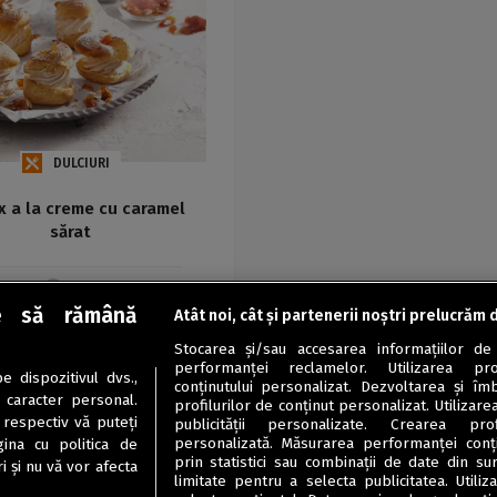
DULCIURI
 a la creme cu caramel
sărat
Maria
e să rămână
Atât noi, cât și partenerii noștri prelucrăm 
Stocarea și/sau accesarea informațiilor de
performanței reclamelor. Utilizarea pro
 dispozitivul dvs.,
conținutului personalizat. Dezvoltarea și îmb
u caracter personal.
profilurilor de conținut personalizat. Utilizare
 respectiv vă puteți
publicității personalizate. Crearea prof
personalizată. Măsurarea performanței conțin
ina cu politica de
prin statistici sau combinații de date din sur
i și nu vă vor afecta
limitate pentru a selecta publicitatea. Utili