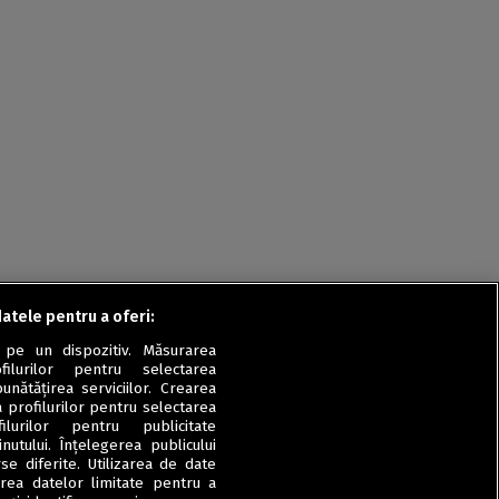
Rețete fel de fel de la
prieteni
Rețete pentru Valentine’s
Day / Dragobete și 1 Martie
Conserve
Băuturi
Rețete de post
Ricette in italiano
datele pentru a oferi:
 pe un dispozitiv. Măsurarea
filurilor pentru selectarea
unătățirea serviciilor. Crearea
a profilurilor pentru selectarea
ilurilor pentru publicitate
utului. Înțelegerea publicului
se diferite. Utilizarea de date
zarea datelor limitate pentru a