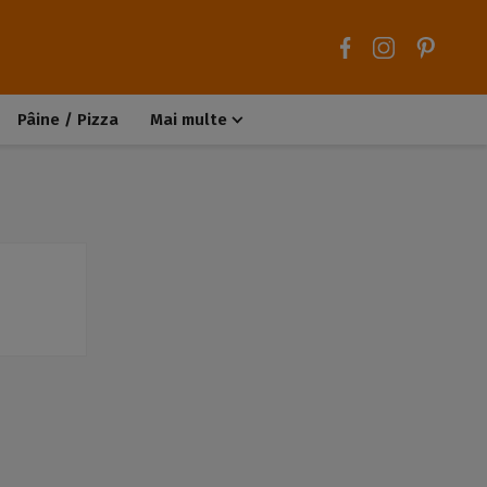
Pâine / Pizza
Mai multe
Aluaturi dulci
Aluaturi sărate
Chiteluțe / Carne tocată
Muffins / Cupcakes
Biscuiți / Fursecuri
Deserturi de post
Înghețată
Tarte sărate
Tarte dulci / Cheesecake
Decorațiuni / Condimente
Rețete de bază
Selecții rețete
Trucuri și sfaturi culinare