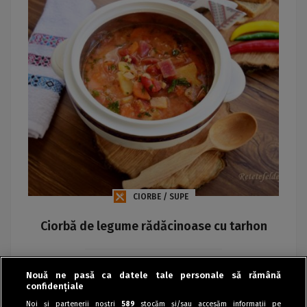
CIORBE / SUPE
Ciorbă de legume rădăcinoase cu tarhon
Maria
Nouă ne pasă ca datele tale personale să rămână
confidențiale
Noi și partenerii noștri
589
stocăm și/sau accesăm informații pe