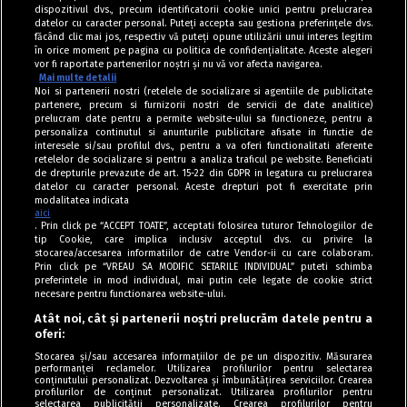
dispozitivul dvs., precum identificatorii cookie unici pentru prelucrarea
datelor cu caracter personal. Puteți accepta sau gestiona preferințele dvs.
făcând clic mai jos, respectiv vă puteți opune utilizării unui interes legitim
în orice moment pe pagina cu politica de confidențialitate. Aceste alegeri
vor fi raportate partenerilor noștri și nu vă vor afecta navigarea.
Mai multe detalii
Noi si partenerii nostri (retelele de socializare si agentiile de publicitate
partenere, precum si furnizorii nostri de servicii de date analitice)
prelucram date pentru a permite website-ului sa functioneze, pentru a
personaliza continutul si anunturile publicitare afisate in functie de
interesele si/sau profilul dvs., pentru a va oferi functionalitati aferente
retelelor de socializare si pentru a analiza traficul pe website. Beneficiati
de drepturile prevazute de art. 15-22 din GDPR in legatura cu prelucrarea
datelor cu caracter personal. Aceste drepturi pot fi exercitate prin
modalitatea indicata
aici
. Prin click pe “ACCEPT TOATE”, acceptati folosirea tuturor Tehnologiilor de
tip Cookie, care implica inclusiv acceptul dvs. cu privire la
stocarea/accesarea informatiilor de catre Vendor-ii cu care colaboram.
Prin click pe “VREAU SA MODIFIC SETARILE INDIVIDUAL” puteti schimba
Tag index
preferintele in mod individual, mai putin cele legate de cookie strict
necesare pentru functionarea website-ului.
Program Antena 1
Atât noi, cât și partenerii noștri prelucrăm datele pentru a
oferi:
Știri de ultimă oră
Stocarea și/sau accesarea informațiilor de pe un dispozitiv. Măsurarea
performanței reclamelor. Utilizarea profilurilor pentru selectarea
Politica de cookies
conținutului personalizat. Dezvoltarea și îmbunătățirea serviciilor. Crearea
profilurilor de conținut personalizat. Utilizarea profilurilor pentru
selectarea publicității personalizate. Crearea profilurilor pentru