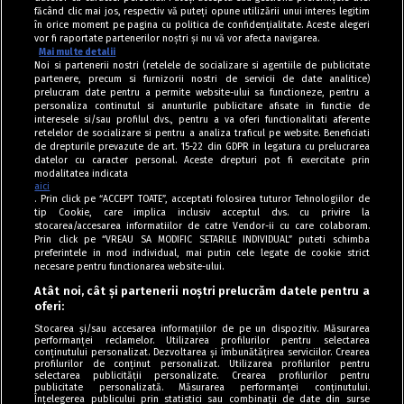
făcând clic mai jos, respectiv vă puteți opune utilizării unui interes legitim
în orice moment pe pagina cu politica de confidențialitate. Aceste alegeri
vor fi raportate partenerilor noștri și nu vă vor afecta navigarea.
Mai multe detalii
Noi si partenerii nostri (retelele de socializare si agentiile de publicitate
partenere, precum si furnizorii nostri de servicii de date analitice)
prelucram date pentru a permite website-ului sa functioneze, pentru a
personaliza continutul si anunturile publicitare afisate in functie de
interesele si/sau profilul dvs., pentru a va oferi functionalitati aferente
retelelor de socializare si pentru a analiza traficul pe website. Beneficiati
de drepturile prevazute de art. 15-22 din GDPR in legatura cu prelucrarea
datelor cu caracter personal. Aceste drepturi pot fi exercitate prin
modalitatea indicata
aici
. Prin click pe “ACCEPT TOATE”, acceptati folosirea tuturor Tehnologiilor de
tip Cookie, care implica inclusiv acceptul dvs. cu privire la
stocarea/accesarea informatiilor de catre Vendor-ii cu care colaboram.
Prin click pe “VREAU SA MODIFIC SETARILE INDIVIDUAL” puteti schimba
Tag index
preferintele in mod individual, mai putin cele legate de cookie strict
necesare pentru functionarea website-ului.
Program Antena 1
Atât noi, cât și partenerii noștri prelucrăm datele pentru a
oferi:
Știri de ultimă oră
Stocarea și/sau accesarea informațiilor de pe un dispozitiv. Măsurarea
performanței reclamelor. Utilizarea profilurilor pentru selectarea
Politica de cookies
conținutului personalizat. Dezvoltarea și îmbunătățirea serviciilor. Crearea
profilurilor de conținut personalizat. Utilizarea profilurilor pentru
selectarea publicității personalizate. Crearea profilurilor pentru
Politica de confidențialitate
publicitate personalizată. Măsurarea performanței conținutului.
Înțelegerea publicului prin statistici sau combinații de date din surse