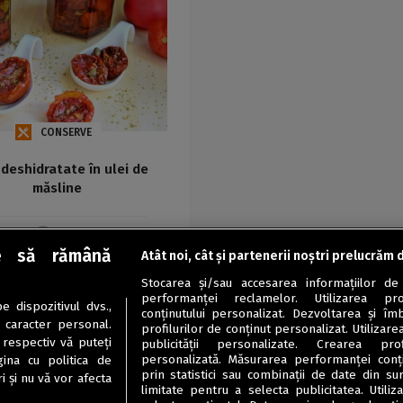
CONSERVE
 deshidratate în ulei de
măsline
Maria
e să rămână
Atât noi, cât și partenerii noștri prelucrăm 
Stocarea și/sau accesarea informațiilor de
performanței reclamelor. Utilizarea pro
 dispozitivul dvs.,
conținutului personalizat. Dezvoltarea și îmb
u caracter personal.
profilurilor de conținut personalizat. Utilizare
 respectiv vă puteți
publicității personalizate. Crearea prof
personalizată. Măsurarea performanței conțin
ina cu politica de
prin statistici sau combinații de date din sur
i și nu vă vor afecta
limitate pentru a selecta publicitatea. Utili