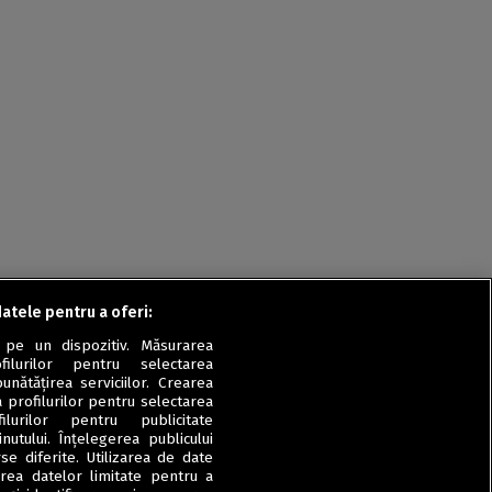
Rețete fel de fel de la
prieteni
Rețete pentru Valentine’s
Day / Dragobete și 1 Martie
Conserve
Băuturi
Rețete de post
Ricette in italiano
datele pentru a oferi:
 pe un dispozitiv. Măsurarea
filurilor pentru selectarea
unătățirea serviciilor. Crearea
a profilurilor pentru selectarea
ilurilor pentru publicitate
utului. Înțelegerea publicului
se diferite. Utilizarea de date
zarea datelor limitate pentru a