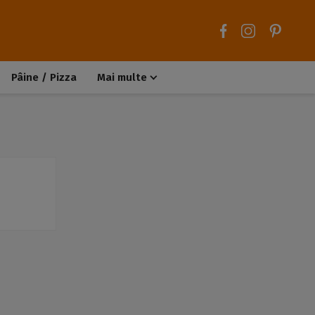
Pâine / Pizza
Mai multe
Aluaturi dulci
Aluaturi sărate
Chiteluțe / Carne tocată
Muffins / Cupcakes
Biscuiți / Fursecuri
Deserturi de post
Înghețată
Tarte sărate
Tarte dulci / Cheesecake
Decorațiuni / Condimente
Rețete de bază
Selecții rețete
Trucuri și sfaturi culinare