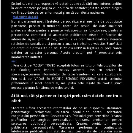
făcând clic mai jos, respectiv vă puteți opune utilizării unui interes legitim
în orice moment pe pagina cu politica de confidențialitate. Aceste alegeri
vor fi raportate partenerilor noștri și nu vă vor afecta navigarea.
Mai multe detalii
Noi si partenerii nostri (retelele de socializare si agentiile de publicitate
partenere, precum si furnizorii nostri de servicii de date analitice)
prelucram date pentru a permite website-ului sa functioneze, pentru a
personaliza continutul si anunturile publicitare afisate in functie de
interesele si/sau profilul dvs., pentru a va oferi functionalitati aferente
retelelor de socializare si pentru a analiza traficul pe website. Beneficiati
de drepturile prevazute de art. 15-22 din GDPR in legatura cu prelucrarea
datelor cu caracter personal. Aceste drepturi pot fi exercitate prin
modalitatea indicata
aici
. Prin click pe “ACCEPT TOATE”, acceptati folosirea tuturor Tehnologiilor de
tip Cookie, care implica inclusiv acceptul dvs. cu privire la
stocarea/accesarea informatiilor de catre Vendor-ii cu care colaboram.
Prin click pe “VREAU SA MODIFIC SETARILE INDIVIDUAL” puteti schimba
Tag index
preferintele in mod individual, mai putin cele legate de cookie strict
necesare pentru functionarea website-ului.
Program Antena 1
Atât noi, cât și partenerii noștri prelucrăm datele pentru a
oferi:
Știri de ultimă oră
Stocarea și/sau accesarea informațiilor de pe un dispozitiv. Măsurarea
performanței reclamelor. Utilizarea profilurilor pentru selectarea
Politica de cookies
conținutului personalizat. Dezvoltarea și îmbunătățirea serviciilor. Crearea
profilurilor de conținut personalizat. Utilizarea profilurilor pentru
selectarea publicității personalizate. Crearea profilurilor pentru
Politica de confidențialitate
publicitate personalizată. Măsurarea performanței conținutului.
Înțelegerea publicului prin statistici sau combinații de date din surse