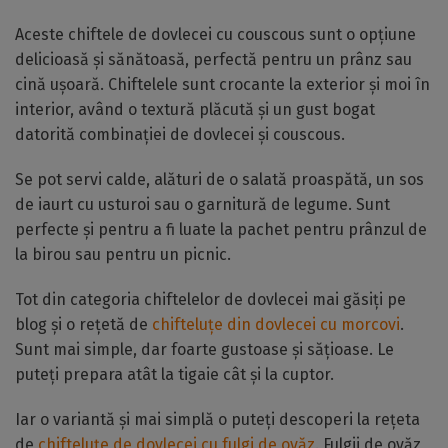
Aceste chiftele de dovlecei cu couscous sunt o opțiune
delicioasă și sănătoasă, perfectă pentru un prânz sau
cină ușoară. Chiftelele sunt crocante la exterior și moi în
interior, având o textură plăcută și un gust bogat
datorită combinației de dovlecei și couscous.
Se pot servi calde, alături de o salată proaspătă, un sos
de iaurt cu usturoi sau o garnitură de legume. Sunt
perfecte și pentru a fi luate la pachet pentru prânzul de
la birou sau pentru un picnic.
Tot din categoria chiftelelor de dovlecei mai găsiți pe
blog și o rețetă de
chifteluțe din dovlecei cu morcovi
.
Sunt mai simple, dar foarte gustoase și sățioase. Le
puteți prepara atât la tigaie cât și la cuptor.
Iar o variantă și mai simplă o puteți descoperi la rețeta
de
chifteluțe de dovlecei cu fulgi de ovăz
. Fulgii de ovăz