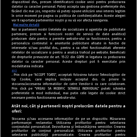
dispozitivul dvs., precum identificatorii cookie unici pentru prelucrarea
datelor cu caracter personal. Puteți accepta sau gestiona preferințele dvs.
făcând clic mai jos, respectiv vă puteți opune utilizării unui interes legitim
în orice moment pe pagina cu politica de confidențialitate. Aceste alegeri
vor fi raportate partenerilor noștri și nu vă vor afecta navigarea.
Mai multe detalii
Noi si partenerii nostri (retelele de socializare si agentiile de publicitate
partenere, precum si furnizorii nostri de servicii de date analitice)
prelucram date pentru a permite website-ului sa functioneze, pentru a
personaliza continutul si anunturile publicitare afisate in functie de
interesele si/sau profilul dvs., pentru a va oferi functionalitati aferente
retelelor de socializare si pentru a analiza traficul pe website. Beneficiati
de drepturile prevazute de art. 15-22 din GDPR in legatura cu prelucrarea
datelor cu caracter personal. Aceste drepturi pot fi exercitate prin
modalitatea indicata
aici
. Prin click pe “ACCEPT TOATE”, acceptati folosirea tuturor Tehnologiilor de
tip Cookie, care implica inclusiv acceptul dvs. cu privire la
stocarea/accesarea informatiilor de catre Vendor-ii cu care colaboram.
Prin click pe “VREAU SA MODIFIC SETARILE INDIVIDUAL” puteti schimba
Tag index
preferintele in mod individual, mai putin cele legate de cookie strict
necesare pentru functionarea website-ului.
Program Antena 1
Atât noi, cât și partenerii noștri prelucrăm datele pentru a
oferi:
Știri de ultimă oră
Stocarea și/sau accesarea informațiilor de pe un dispozitiv. Măsurarea
performanței reclamelor. Utilizarea profilurilor pentru selectarea
Politica de cookies
conținutului personalizat. Dezvoltarea și îmbunătățirea serviciilor. Crearea
profilurilor de conținut personalizat. Utilizarea profilurilor pentru
selectarea publicității personalizate. Crearea profilurilor pentru
Politica de confidențialitate