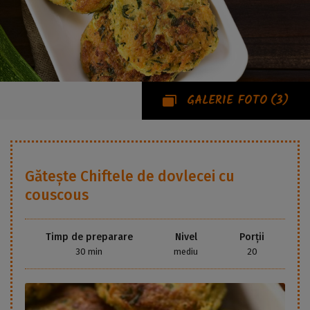
GALERIE FOTO
(3)
Gătește
Chiftele de dovlecei cu
couscous
Timp de preparare
Nivel
Porții
30 min
mediu
20