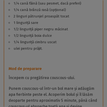
1/4 cană făină (sau pesmet, dacă preferi)
1/4 cană brânză rasă (opțional)
2 linguri pătrunjel proaspăt tocat
1 linguriță sare
1/2 linguriță piper negru măcinat
1/2 linguriță boia dulce
1/4 linguriță cimbru uscat
ulei pentru prăjit.
Mod de preparare
Începem cu pregătirea couscous-ului.
Punem couscous-ul într-un bol mare și adăugăm
apa fierbinte peste el. Acoperim bolul și îl lăsăm
deoparte pentru aproximativ 5 minute, până când
couscous-ul absoarbe toată apa și devine