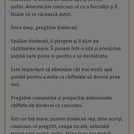
pufos. Amestecăm couscous-ul cu o furculiță și îl
lăsăm să se răcească puțin.
Între timp, pregătim dovleceii.
Spălăm dovleceii, îi ștergem și îi dăm pe
răzătoarea mare. Îi punem într-o sită și presărăm
puțină sare peste ei pentru a se deshidrata.
Este important să eliminăm cât mai multă apă
posibil pentru a evita ca chiftelele să devină prea
moi.
Pregătim compoziția și preparăm delicioasele
chiftele de dovlecei cu couscous.
Într-un bol mare, punem dovleceii rași, bine scurși,
couscous-ul pregătit, ceapa tocată, usturoiul
trecut prin presă, ouăle, făina (sau pesmetul),