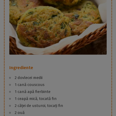
Ingrediente
2 dovlecei medii
1 cană couscous
1 cană apă fierbinte
1 ceapă mică, tocată fin
2 căței de usturoi, tocați fin
2 ouă