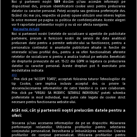
Noi și partenerii noștri
589
stocăm și/sau accesăm informații pe
dispozitivul dvs., precum identificatorii cookie unici pentru prelucrarea
datelor cu caracter personal. Puteți accepta sau gestiona preferințele dvs.
făcând clic mai jos, respectiv vă puteți opune utilizării unui interes legitim
în orice moment pe pagina cu politica de confidențialitate. Aceste alegeri
vor fi raportate partenerilor noștri și nu vă vor afecta navigarea.
Mai multe detalii
Noi si partenerii nostri (retelele de socializare si agentiile de publicitate
partenere, precum si furnizorii nostri de servicii de date analitice)
prelucram date pentru a permite website-ului sa functioneze, pentru a
personaliza continutul si anunturile publicitare afisate in functie de
interesele si/sau profilul dvs., pentru a va oferi functionalitati aferente
retelelor de socializare si pentru a analiza traficul pe website. Beneficiati
de drepturile prevazute de art. 15-22 din GDPR in legatura cu prelucrarea
datelor cu caracter personal. Aceste drepturi pot fi exercitate prin
modalitatea indicata
aici
. Prin click pe “ACCEPT TOATE”, acceptati folosirea tuturor Tehnologiilor de
tip Cookie, care implica inclusiv acceptul dvs. cu privire la
stocarea/accesarea informatiilor de catre Vendor-ii cu care colaboram.
Prin click pe “VREAU SA MODIFIC SETARILE INDIVIDUAL” puteti schimba
Tag index
preferintele in mod individual, mai putin cele legate de cookie strict
necesare pentru functionarea website-ului.
Program Antena 1
Atât noi, cât și partenerii noștri prelucrăm datele pentru a
oferi:
Știri de ultimă oră
Stocarea și/sau accesarea informațiilor de pe un dispozitiv. Măsurarea
performanței reclamelor. Utilizarea profilurilor pentru selectarea
Politica de cookies
conținutului personalizat. Dezvoltarea și îmbunătățirea serviciilor. Crearea
profilurilor de conținut personalizat. Utilizarea profilurilor pentru