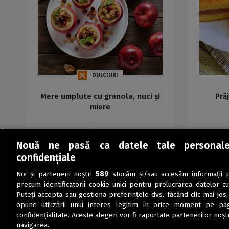
DULCIURI
Mere umplute cu granola, nuci și
Pră
miere
Maria
Nouă ne pasă ca datele tale personal
confidențiale
Noi și partenerii noștri
589
stocăm și/sau accesăm informații pe
precum identificatorii cookie unici pentru prelucrarea datelor c
Puteți accepta sau gestiona preferințele dvs. făcând clic mai jos,
opune utilizării unui interes legitim în orice moment pe pag
confidențialitate. Aceste alegeri vor fi raportate partenerilor noștr
navigarea.