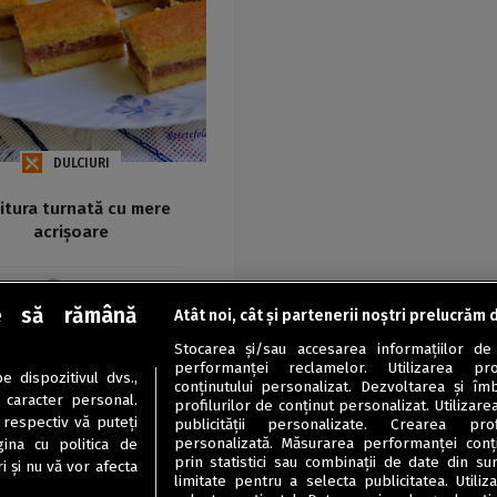
DULCIURI
jitura turnată cu mere
acrișoare
Maria
e să rămână
Atât noi, cât și partenerii noștri prelucrăm 
Stocarea și/sau accesarea informațiilor de
performanței reclamelor. Utilizarea pro
 dispozitivul dvs.,
conținutului personalizat. Dezvoltarea și îmb
u caracter personal.
profilurilor de conținut personalizat. Utilizare
 respectiv vă puteți
publicității personalizate. Crearea prof
personalizată. Măsurarea performanței conțin
ina cu politica de
prin statistici sau combinații de date din sur
i și nu vă vor afecta
limitate pentru a selecta publicitatea. Utili