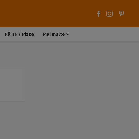
Pâine / Pizza
Mai multe
Aluaturi dulci
Aluaturi sărate
Chiteluțe / Carne tocată
Muffins / Cupcakes
Biscuiți / Fursecuri
Deserturi de post
Înghețată
Tarte sărate
Tarte dulci / Cheesecake
Decorațiuni / Condimente
Rețete de bază
Selecții rețete
Trucuri și sfaturi culinare