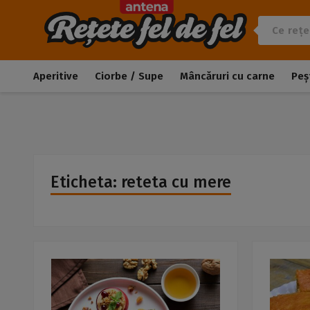
Aperitive
Ciorbe / Supe
Mâncăruri cu carne
Peș
Eticheta: reteta cu mere