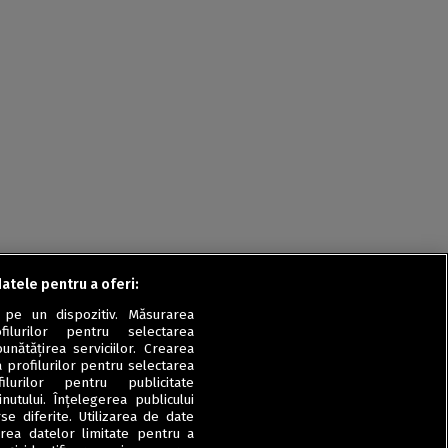
Rețete fel de fel de la
prieteni
Rețete pentru Valentine’s
Day / Dragobete și 1 Martie
Conserve
Băuturi
Rețete de post
Ricette in italiano
datele pentru a oferi:
 pe un dispozitiv. Măsurarea
filurilor pentru selectarea
unătățirea serviciilor. Crearea
a profilurilor pentru selectarea
ilurilor pentru publicitate
utului. Înțelegerea publicului
se diferite. Utilizarea de date
zarea datelor limitate pentru a