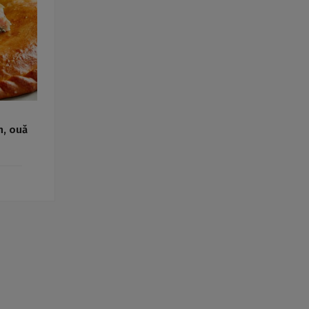
Rețete fel de fel de la
prieteni
Rețete pentru Valentine’s
Day / Dragobete și 1 Martie
Conserve
Băuturi
Rețete de post
Ricette in italiano
n, ouă