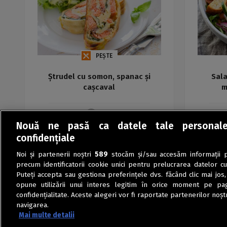
PEȘTE
Ștrudel cu somon, spanac și
Sal
cașcaval
m
Maria
Nouă ne pasă ca datele tale personal
confidențiale
Noi și partenerii noștri
589
stocăm și/sau accesăm informații pe
precum identificatorii cookie unici pentru prelucrarea datelor c
Puteți accepta sau gestiona preferințele dvs. făcând clic mai jos,
opune utilizării unui interes legitim în orice moment pe pag
confidențialitate. Aceste alegeri vor fi raportate partenerilor noștr
navigarea.
Mai multe detalii