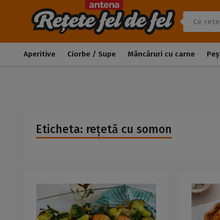
Aperitive
Ciorbe / Supe
Mâncăruri cu carne
Peș
Eticheta: rețetă cu somon