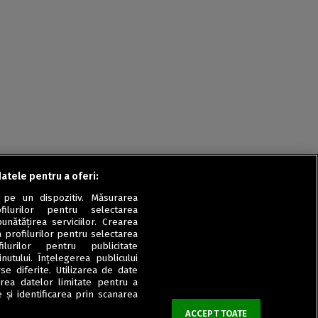
datele pentru a oferi:
 pe un dispozitiv. Măsurarea
filurilor pentru selectarea
unătățirea serviciilor. Crearea
a profilurilor pentru selectarea
ilurilor pentru publicitate
utului. Înțelegerea publicului
se diferite. Utilizarea de date
zarea datelor limitate pentru a
 și identificarea prin scanarea
ACCEPT TOATE