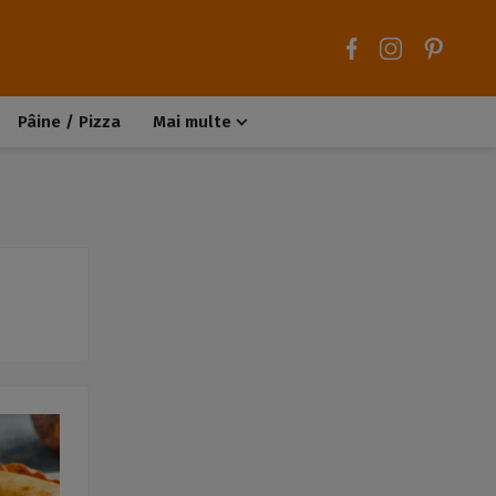
Pâine / Pizza
Mai multe
Aluaturi dulci
Aluaturi sărate
Chiteluțe / Carne tocată
Muffins / Cupcakes
Biscuiți / Fursecuri
Deserturi de post
Înghețată
Tarte sărate
Tarte dulci / Cheesecake
Decorațiuni / Condimente
Rețete de bază
Selecții rețete
Trucuri și sfaturi culinare