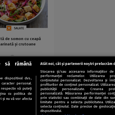
SALATE
ată de somon cu ceapă
arinată și crutoane
Maria
e să rămână
Atât noi, cât și partenerii noștri prelucrăm 
Stocarea și/sau accesarea informațiilor de
performanței reclamelor. Utilizarea pro
 dispozitivul dvs.,
conținutului personalizat. Dezvoltarea și îmb
u caracter personal.
profilurilor de conținut personalizat. Utilizare
 respectiv vă puteți
publicității personalizate. Crearea prof
personalizată. Măsurarea performanței conțin
ina cu politica de
prin statistici sau combinații de date din sur
i și nu vă vor afecta
limitate pentru a selecta publicitatea. Utili
selecta conținutul. Date precise de geolocație
dispozitivului.