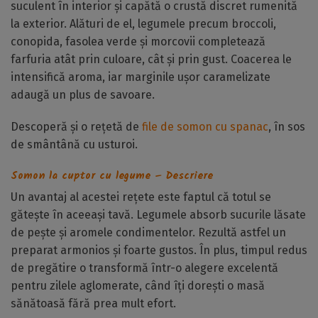
suculent în interior și capătă o crustă discret rumenită
la exterior. Alături de el, legumele precum broccoli,
conopida, fasolea verde și morcovii completează
farfuria atât prin culoare, cât și prin gust. Coacerea le
intensifică aroma, iar marginile ușor caramelizate
adaugă un plus de savoare.
Descoperă și o rețetă de
file de somon cu spanac
, în sos
de smântână cu usturoi.
Somon la cuptor cu legume – Descriere
Un avantaj al acestei rețete este faptul că totul se
gătește în aceeași tavă. Legumele absorb sucurile lăsate
de pește și aromele condimentelor. Rezultă astfel un
preparat armonios și foarte gustos. În plus, timpul redus
de pregătire o transformă într-o alegere excelentă
pentru zilele aglomerate, când îți dorești o masă
sănătoasă fără prea mult efort.