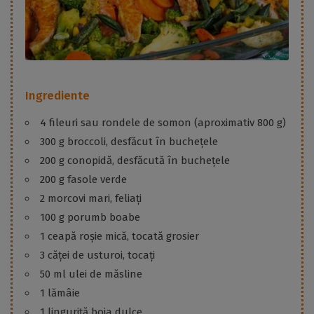
Ingrediente
4 fileuri sau rondele de somon (aproximativ 800 g)
300 g broccoli, desfăcut în buchețele
200 g conopidă, desfăcută în buchețele
200 g fasole verde
2 morcovi mari, feliați
100 g porumb boabe
1 ceapă roșie mică, tocată grosier
3 căței de usturoi, tocați
50 ml ulei de măsline
1 lămâie
1 linguriță boia dulce