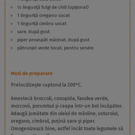
½ linguriță fulgi de chili (opțional)
1 linguriță oregano uscat
1 linguriță cimbru uscat
sare, după gust
piper proaspăt măcinat, după gust
pătrunjel verde tocat, pentru servire.
Mod de preparare
Preîncălzește cuptorul la 200°C.
Amestecă broccoli, conopida, fasolea verde,
morcovii, porumbul și ceapa într-un bol încăpător.
Adaugă jumătate din uleiul de măsline, usturoiul,
oregano, cimbrul, puțină sare și piper.
Omogenizează bine, astfel încât toate legumele să