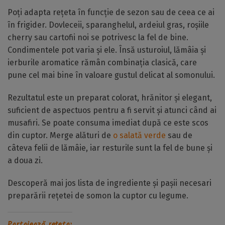
Poți adapta rețeta în funcție de sezon sau de ceea ce ai
în frigider. Dovleceii, sparanghelul, ardeiul gras, roșiile
cherry sau cartofii noi se potrivesc la fel de bine.
Condimentele pot varia și ele. Însă usturoiul, lămâia și
ierburile aromatice rămân combinația clasică, care
pune cel mai bine în valoare gustul delicat al somonului.
Rezultatul este un preparat colorat, hrănitor și elegant,
suficient de aspectuos pentru a fi servit și atunci când ai
musafiri. Se poate consuma imediat după ce este scos
din cuptor. Merge alături de
o salată verde
sau de
câteva felii de lămâie, iar resturile sunt la fel de bune și
a doua zi.
Descoperă mai jos lista de ingrediente și pașii necesari
preparării rețetei de somon la cuptor cu legume.
Partajează rețeta: