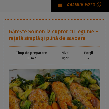
GALERIE FOTO
(1)
Gătește
Somon la cuptor cu legume –
rețetă simplă și plină de savoare
Timp de preparare
Nivel
Porții
30 min
ușor
4