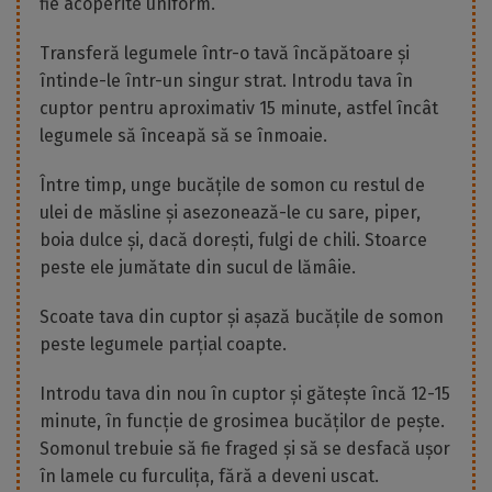
fie acoperite uniform.
Transferă legumele într-o tavă încăpătoare și
întinde-le într-un singur strat. Introdu tava în
cuptor pentru aproximativ 15 minute, astfel încât
legumele să înceapă să se înmoaie.
Între timp, unge bucățile de somon cu restul de
ulei de măsline și asezonează-le cu sare, piper,
boia dulce și, dacă dorești, fulgi de chili. Stoarce
peste ele jumătate din sucul de lămâie.
Scoate tava din cuptor și așază bucățile de somon
peste legumele parțial coapte.
Introdu tava din nou în cuptor și gătește încă 12-15
minute, în funcție de grosimea bucăților de pește.
Somonul trebuie să fie fraged și să se desfacă ușor
în lamele cu furculița, fără a deveni uscat.