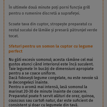
În ultimele două minute poți porni funcția grill
pentru o rumenire discretă a suprafeței.
Scoate tava din cuptor, stropește preparatul cu
restul sucului de lămâie și presară pătrunjel verde
tocat.
Sfaturi pentru un somon la cuptor cu legume
perfect
Nu găti excesiv somonul; acesta rămâne cel mai
gustos atunci când interiorul este încă suculent.
Taie legumele în bucăți de dimensiuni apropiate
pentru a se coace uniform.
Dacă folosești legume congelate, nu este nevoie să
le decongelezi înainte.
Pentru o aromă mai intensă, lasă somonul la
marinat 20-30 de minute înainte de coacere.
Preparatul poate fi servit alături de orez, quinoa,
couscous sau cartofi natur, dar este suficient de
consistent și doar cu legumele din tavă.