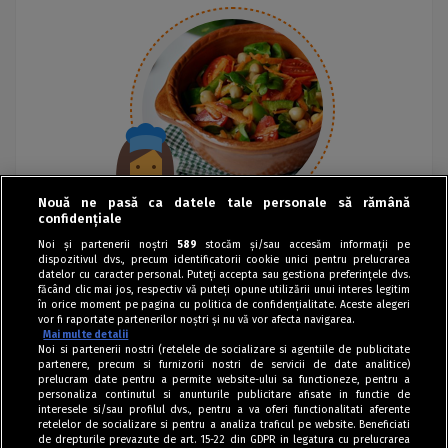
Nouă ne pasă ca datele tale personale să rămână
confidențiale
Noi și partenerii noștri
589
stocăm și/sau accesăm informații pe
dispozitivul dvs., precum identificatorii cookie unici pentru prelucrarea
datelor cu caracter personal. Puteți accepta sau gestiona preferințele dvs.
făcând clic mai jos, respectiv vă puteți opune utilizării unui interes legitim
în orice moment pe pagina cu politica de confidențialitate. Aceste alegeri
vor fi raportate partenerilor noștri și nu vă vor afecta navigarea.
Mai multe detalii
Noi si partenerii nostri (retelele de socializare si agentiile de publicitate
partenere, precum si furnizorii nostri de servicii de date analitice)
prelucram date pentru a permite website-ului sa functioneze, pentru a
personaliza continutul si anunturile publicitare afisate in functie de
interesele si/sau profilul dvs., pentru a va oferi functionalitati aferente
retelelor de socializare si pentru a analiza traficul pe website. Beneficiati
de drepturile prevazute de art. 15-22 din GDPR in legatura cu prelucrarea