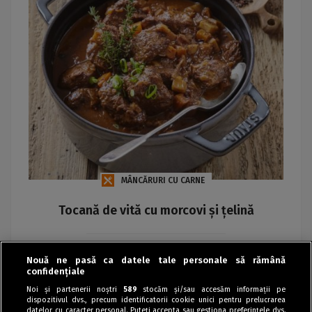
MÂNCĂRURI CU CARNE
Tocană de vită cu morcovi și țelină
Maria
Nouă ne pasă ca datele tale personale să rămână
confidențiale
Noi și partenerii noștri
589
stocăm și/sau accesăm informații pe
dispozitivul dvs., precum identificatorii cookie unici pentru prelucrarea
datelor cu caracter personal. Puteți accepta sau gestiona preferințele dvs.