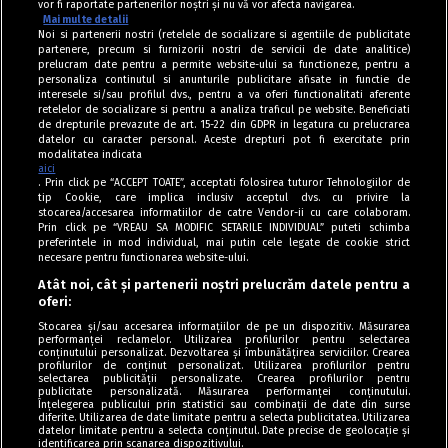
vor fi raportate partenerilor noștri și nu vă vor afecta navigarea.
Mai multe detalii
Noi si partenerii nostri (retelele de socializare si agentiile de publicitate
partenere, precum si furnizorii nostri de servicii de date analitice)
prelucram date pentru a permite website-ului sa functioneze, pentru a
personaliza continutul si anunturile publicitare afisate in functie de
interesele si/sau profilul dvs., pentru a va oferi functionalitati aferente
retelelor de socializare si pentru a analiza traficul pe website. Beneficiati
de drepturile prevazute de art. 15-22 din GDPR in legatura cu prelucrarea
datelor cu caracter personal. Aceste drepturi pot fi exercitate prin
modalitatea indicata
aici
. Prin click pe “ACCEPT TOATE”, acceptati folosirea tuturor Tehnologiilor de
tip Cookie, care implica inclusiv acceptul dvs. cu privire la
stocarea/accesarea informatiilor de catre Vendor-ii cu care colaboram.
Prin click pe “VREAU SA MODIFIC SETARILE INDIVIDUAL” puteti schimba
Tag index
preferintele in mod individual, mai putin cele legate de cookie strict
necesare pentru functionarea website-ului.
Program Antena 1
Atât noi, cât și partenerii noștri prelucrăm datele pentru a
oferi:
Știri de ultimă oră
Stocarea și/sau accesarea informațiilor de pe un dispozitiv. Măsurarea
performanței reclamelor. Utilizarea profilurilor pentru selectarea
Politica de cookies
conținutului personalizat. Dezvoltarea și îmbunătățirea serviciilor. Crearea
profilurilor de conținut personalizat. Utilizarea profilurilor pentru
selectarea publicității personalizate. Crearea profilurilor pentru
Politica de confidențialitate
publicitate personalizată. Măsurarea performanței conținutului.
Înțelegerea publicului prin statistici sau combinații de date din surse
Termeni și condiții
diferite. Utilizarea de date limitate pentru a selecta publicitatea. Utilizarea
datelor limitate pentru a selecta conținutul. Date precise de geolocație și
identificarea prin scanarea dispozitivului.