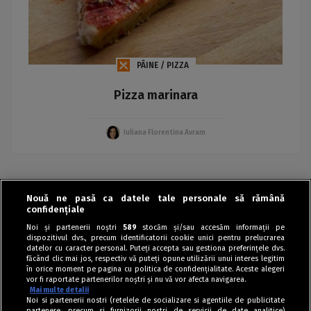
PÂINE / PIZZA
Pizza marinara
Iuliana Florentina Avram
Nouă ne pasă ca datele tale personale să rămână
‹
›
confidențiale
Noi și partenerii noștri
589
stocăm și/sau accesăm informații pe
dispozitivul dvs., precum identificatorii cookie unici pentru prelucrarea
datelor cu caracter personal. Puteți accepta sau gestiona preferințele dvs.
făcând clic mai jos, respectiv vă puteți opune utilizării unui interes legitim
în orice moment pe pagina cu politica de confidențialitate. Aceste alegeri
vor fi raportate partenerilor noștri și nu vă vor afecta navigarea.
Mai multe detalii
Noi si partenerii nostri (retelele de socializare si agentiile de publicitate
partenere, precum si furnizorii nostri de servicii de date analitice)