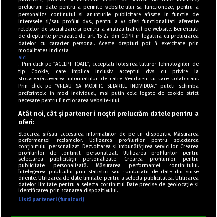
prelucram date pentru a permite website-ului sa functioneze, pentru a
personaliza continutul si anunturile publicitare afisate in functie de
interesele si/sau profilul dvs., pentru a va oferi functionalitati aferente
retelelor de socializare si pentru a analiza traficul pe website. Beneficiati
de drepturile prevazute de art. 15-22 din GDPR in legatura cu prelucrarea
datelor cu caracter personal. Aceste drepturi pot fi exercitate prin
modalitatea indicata
aici
. Prin click pe “ACCEPT TOATE”, acceptati folosirea tuturor Tehnologiilor de
tip Cookie, care implica inclusiv acceptul dvs. cu privire la
stocarea/accesarea informatiilor de catre Vendor-ii cu care colaboram.
Prin click pe “VREAU SA MODIFIC SETARILE INDIVIDUAL” puteti schimba
Tag index
preferintele in mod individual, mai putin cele legate de cookie strict
necesare pentru functionarea website-ului.
Program Antena 1
Atât noi, cât și partenerii noștri prelucrăm datele pentru a
oferi:
Știri de ultimă oră
Stocarea și/sau accesarea informațiilor de pe un dispozitiv. Măsurarea
performanței reclamelor. Utilizarea profilurilor pentru selectarea
Politica de cookies
conținutului personalizat. Dezvoltarea și îmbunătățirea serviciilor. Crearea
profilurilor de conținut personalizat. Utilizarea profilurilor pentru
selectarea publicității personalizate. Crearea profilurilor pentru
Politica de confidențialitate
publicitate personalizată. Măsurarea performanței conținutului.
Înțelegerea publicului prin statistici sau combinații de date din surse
Termeni și condiții
diferite. Utilizarea de date limitate pentru a selecta publicitatea. Utilizarea
datelor limitate pentru a selecta conținutul. Date precise de geolocație și
identificarea prin scanarea dispozitivului.
Listă parteneri (furnizori)
Acest site este creat și administrat de Digital Antena Group. Toate