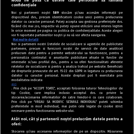
Nouă ne pasă ca datele tale personale să rămână
confidențiale
Conserve
Noi și partenerii noștri
589
stocăm și/sau accesăm informații pe
dispozitivul dvs., precum identificatorii cookie unici pentru prelucrarea
Salată de ardei iuți cu ceapă în oțet
datelor cu caracter personal. Puteți accepta sau gestiona preferințele dvs.
făcând clic mai jos, respectiv vă puteți opune utilizării unui interes legitim
în orice moment pe pagina cu politica de confidențialitate. Aceste alegeri
vor fi raportate partenerilor noștri și nu vă vor afecta navigarea.
Mai multe detalii
Noi si partenerii nostri (retelele de socializare si agentiile de publicitate
partenere, precum si furnizorii nostri de servicii de date analitice)
prelucram date pentru a permite website-ului sa functioneze, pentru a
personaliza continutul si anunturile publicitare afisate in functie de
interesele si/sau profilul dvs., pentru a va oferi functionalitati aferente
retelelor de socializare si pentru a analiza traficul pe website. Beneficiati
de drepturile prevazute de art. 15-22 din GDPR in legatura cu prelucrarea
datelor cu caracter personal. Aceste drepturi pot fi exercitate prin
modalitatea indicata
aici
. Prin click pe “ACCEPT TOATE”, acceptati folosirea tuturor Tehnologiilor de
tip Cookie, care implica inclusiv acceptul dvs. cu privire la
stocarea/accesarea informatiilor de catre Vendor-ii cu care colaboram.
Prin click pe “VREAU SA MODIFIC SETARILE INDIVIDUAL” puteti schimba
Tag index
preferintele in mod individual, mai putin cele legate de cookie strict
necesare pentru functionarea website-ului.
Program Antena 1
Atât noi, cât și partenerii noștri prelucrăm datele pentru a
oferi:
Știri de ultimă oră
Stocarea și/sau accesarea informațiilor de pe un dispozitiv. Măsurarea