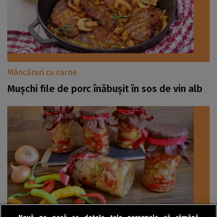
Mâncăruri cu carne
Mușchi file de porc înăbușit în sos de vin alb