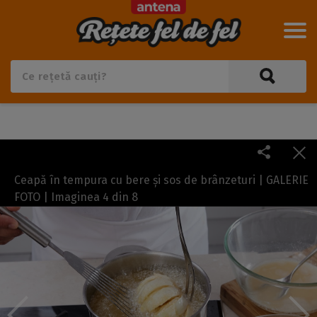
Ceapă în tempura cu bere și sos de brânzeturi | GALERIE
FOTO | Imaginea
4
din
8