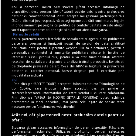
Conserve
Noi și partenerii noștri
589
stocăm și/sau accesăm informații pe
dispozitivul dvs., precum identificatorii cookie unici pentru prelucrarea
Salată de ardei iuți cu ceapă în oțet
datelor cu caracter personal. Puteți accepta sau gestiona preferințele dvs.
făcând clic mai jos, respectiv vă puteți opune utilizării unui interes legitim
în orice moment pe pagina cu politica de confidențialitate. Aceste alegeri
vor fi raportate partenerilor noștri și nu vă vor afecta navigarea.
Mai multe detalii
Noi si partenerii nostri (retelele de socializare si agentiile de publicitate
partenere, precum si furnizorii nostri de servicii de date analitice)
prelucram date pentru a permite website-ului sa functioneze, pentru a
personaliza continutul si anunturile publicitare afisate in functie de
interesele si/sau profilul dvs., pentru a va oferi functionalitati aferente
retelelor de socializare si pentru a analiza traficul pe website. Beneficiati
de drepturile prevazute de art. 15-22 din GDPR in legatura cu prelucrarea
datelor cu caracter personal. Aceste drepturi pot fi exercitate prin
modalitatea indicata
aici
. Prin click pe “ACCEPT TOATE”, acceptati folosirea tuturor Tehnologiilor de
tip Cookie, care implica inclusiv acceptul dvs. cu privire la
stocarea/accesarea informatiilor de catre Vendor-ii cu care colaboram.
Prin click pe “VREAU SA MODIFIC SETARILE INDIVIDUAL” puteti schimba
Tag index
preferintele in mod individual, mai putin cele legate de cookie strict
necesare pentru functionarea website-ului.
Program Antena 1
Atât noi, cât și partenerii noștri prelucrăm datele pentru a
oferi:
Știri de ultimă oră
Stocarea și/sau accesarea informațiilor de pe un dispozitiv. Măsurarea
performanței reclamelor. Utilizarea profilurilor pentru selectarea
Politica de cookies
conținutului personalizat. Dezvoltarea și îmbunătățirea serviciilor. Crearea