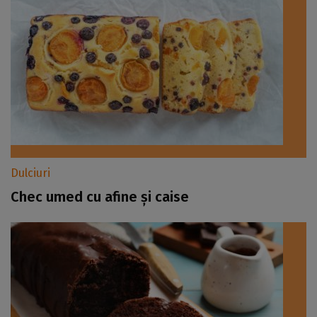
Dulciuri
Chec umed cu afine și caise