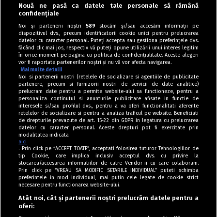
Nouă ne pasă ca datele tale personale să rămână
Dulciuri
confidențiale
Chec cu iaurt și portocale. Un desert pufos și
Noi și partenerii noștri
589
stocăm și/sau accesăm informații pe
dispozitivul dvs., precum identificatorii cookie unici pentru prelucrarea
aromat
datelor cu caracter personal. Puteți accepta sau gestiona preferințele dvs.
făcând clic mai jos, respectiv vă puteți opune utilizării unui interes legitim
în orice moment pe pagina cu politica de confidențialitate. Aceste alegeri
vor fi raportate partenerilor noștri și nu vă vor afecta navigarea.
Mai multe detalii
Noi si partenerii nostri (retelele de socializare si agentiile de publicitate
partenere, precum si furnizorii nostri de servicii de date analitice)
prelucram date pentru a permite website-ului sa functioneze, pentru a
personaliza continutul si anunturile publicitare afisate in functie de
interesele si/sau profilul dvs., pentru a va oferi functionalitati aferente
retelelor de socializare si pentru a analiza traficul pe website. Beneficiati
de drepturile prevazute de art. 15-22 din GDPR in legatura cu prelucrarea
datelor cu caracter personal. Aceste drepturi pot fi exercitate prin
modalitatea indicata
aici
. Prin click pe “ACCEPT TOATE”, acceptati folosirea tuturor Tehnologiilor de
tip Cookie, care implica inclusiv acceptul dvs. cu privire la
stocarea/accesarea informatiilor de catre Vendor-ii cu care colaboram.
Prin click pe “VREAU SA MODIFIC SETARILE INDIVIDUAL” puteti schimba
Tag index
preferintele in mod individual, mai putin cele legate de cookie strict
necesare pentru functionarea website-ului.
Program Antena 1
Atât noi, cât și partenerii noștri prelucrăm datele pentru a
oferi:
Știri de ultimă oră