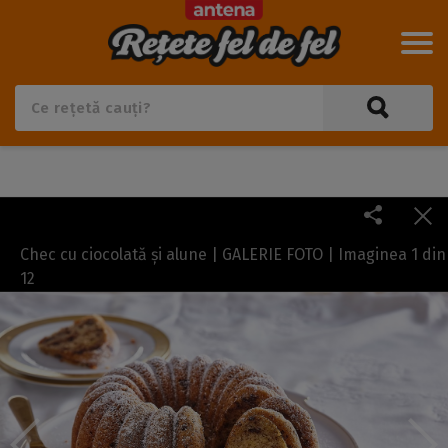
Chec cu ciocolată și alune | GALERIE FOTO | Imaginea
1
din
12