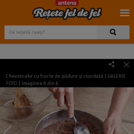
Cheesecake cu fructe de pădure și ciocolată | GALERIE
FOTO | Imaginea
6
din
6