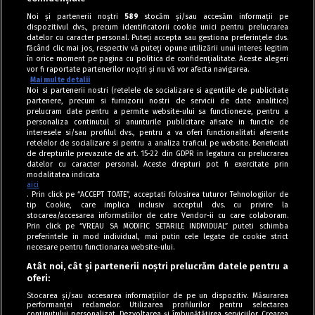
Tarte / Cheesecake
Noi și partenerii noștri
589
stocăm și/sau accesăm informații pe
dispozitivul dvs., precum identificatorii cookie unici pentru prelucrarea
Japanese viral cheesecake
datelor cu caracter personal. Puteți accepta sau gestiona preferințele dvs.
făcând clic mai jos, respectiv vă puteți opune utilizării unui interes legitim
în orice moment pe pagina cu politica de confidențialitate. Aceste alegeri
vor fi raportate partenerilor noștri și nu vă vor afecta navigarea.
Mai multe detalii
Noi si partenerii nostri (retelele de socializare si agentiile de publicitate
partenere, precum si furnizorii nostri de servicii de date analitice)
prelucram date pentru a permite website-ului sa functioneze, pentru a
personaliza continutul si anunturile publicitare afisate in functie de
interesele si/sau profilul dvs., pentru a va oferi functionalitati aferente
retelelor de socializare si pentru a analiza traficul pe website. Beneficiati
de drepturile prevazute de art. 15-22 din GDPR in legatura cu prelucrarea
datelor cu caracter personal. Aceste drepturi pot fi exercitate prin
modalitatea indicata
aici
. Prin click pe “ACCEPT TOATE”, acceptati folosirea tuturor Tehnologiilor de
tip Cookie, care implica inclusiv acceptul dvs. cu privire la
stocarea/accesarea informatiilor de catre Vendor-ii cu care colaboram.
Prin click pe “VREAU SA MODIFIC SETARILE INDIVIDUAL” puteti schimba
Tag index
preferintele in mod individual, mai putin cele legate de cookie strict
necesare pentru functionarea website-ului.
Program Antena 1
Atât noi, cât și partenerii noștri prelucrăm datele pentru a
oferi:
Știri de ultimă oră
Stocarea și/sau accesarea informațiilor de pe un dispozitiv. Măsurarea
performanței reclamelor. Utilizarea profilurilor pentru selectarea
Politica de cookies
conținutului personalizat. Dezvoltarea și îmbunătățirea serviciilor. Crearea