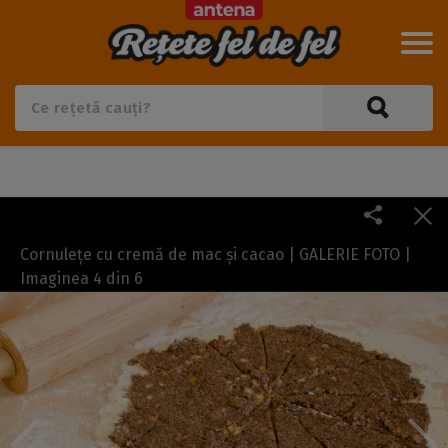
Cornulețe cu cremă de mac și cacao | GALERIE FOTO |
Imaginea
4
din
6