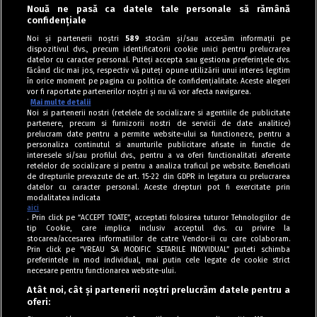
Nouă ne pasă ca datele tale personale să rămână
confidențiale
Deserturi de post
Noi și partenerii noștri
589
stocăm și/sau accesăm informații pe
dispozitivul dvs., precum identificatorii cookie unici pentru prelucrarea
Cozonac spirală de post
datelor cu caracter personal. Puteți accepta sau gestiona preferințele dvs.
făcând clic mai jos, respectiv vă puteți opune utilizării unui interes legitim
în orice moment pe pagina cu politica de confidențialitate. Aceste alegeri
vor fi raportate partenerilor noștri și nu vă vor afecta navigarea.
Mai multe detalii
Noi si partenerii nostri (retelele de socializare si agentiile de publicitate
partenere, precum si furnizorii nostri de servicii de date analitice)
prelucram date pentru a permite website-ului sa functioneze, pentru a
personaliza continutul si anunturile publicitare afisate in functie de
interesele si/sau profilul dvs., pentru a va oferi functionalitati aferente
retelelor de socializare si pentru a analiza traficul pe website. Beneficiati
de drepturile prevazute de art. 15-22 din GDPR in legatura cu prelucrarea
datelor cu caracter personal. Aceste drepturi pot fi exercitate prin
modalitatea indicata
aici
. Prin click pe “ACCEPT TOATE”, acceptati folosirea tuturor Tehnologiilor de
tip Cookie, care implica inclusiv acceptul dvs. cu privire la
stocarea/accesarea informatiilor de catre Vendor-ii cu care colaboram.
Prin click pe “VREAU SA MODIFIC SETARILE INDIVIDUAL” puteti schimba
Tag index
preferintele in mod individual, mai putin cele legate de cookie strict
necesare pentru functionarea website-ului.
Program Antena 1
Atât noi, cât și partenerii noștri prelucrăm datele pentru a
oferi:
Știri de ultimă oră