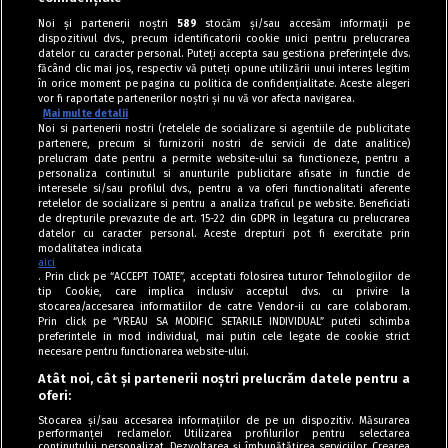
Dulciuri
Noi și partenerii noștri
589
stocăm și/sau accesăm informații pe
dispozitivul dvs., precum identificatorii cookie unici pentru prelucrarea
Crumble cu rubarbă și căpșuni
datelor cu caracter personal. Puteți accepta sau gestiona preferințele dvs.
făcând clic mai jos, respectiv vă puteți opune utilizării unui interes legitim
în orice moment pe pagina cu politica de confidențialitate. Aceste alegeri
vor fi raportate partenerilor noștri și nu vă vor afecta navigarea.
Mai multe detalii
Noi si partenerii nostri (retelele de socializare si agentiile de publicitate
partenere, precum si furnizorii nostri de servicii de date analitice)
prelucram date pentru a permite website-ului sa functioneze, pentru a
personaliza continutul si anunturile publicitare afisate in functie de
interesele si/sau profilul dvs., pentru a va oferi functionalitati aferente
retelelor de socializare si pentru a analiza traficul pe website. Beneficiati
de drepturile prevazute de art. 15-22 din GDPR in legatura cu prelucrarea
datelor cu caracter personal. Aceste drepturi pot fi exercitate prin
modalitatea indicata
aici
. Prin click pe “ACCEPT TOATE”, acceptati folosirea tuturor Tehnologiilor de
tip Cookie, care implica inclusiv acceptul dvs. cu privire la
stocarea/accesarea informatiilor de catre Vendor-ii cu care colaboram.
Prin click pe “VREAU SA MODIFIC SETARILE INDIVIDUAL” puteti schimba
Tag index
preferintele in mod individual, mai putin cele legate de cookie strict
necesare pentru functionarea website-ului.
Program Antena 1
Atât noi, cât și partenerii noștri prelucrăm datele pentru a
oferi:
Știri de ultimă oră
Stocarea și/sau accesarea informațiilor de pe un dispozitiv. Măsurarea
performanței reclamelor. Utilizarea profilurilor pentru selectarea
Politica de cookies
conținutului personalizat. Dezvoltarea și îmbunătățirea serviciilor. Crearea