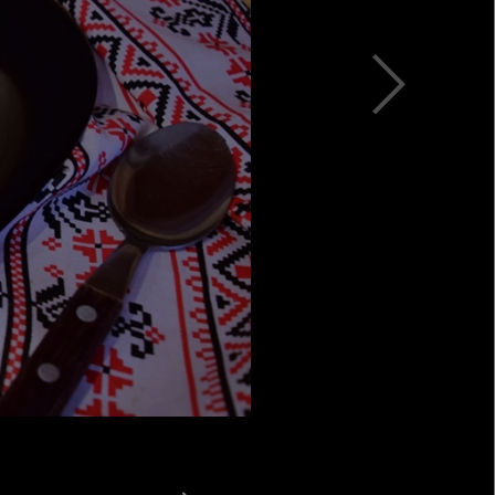
Rețete fel de fel de la
prieteni
Rețete pentru Valentine’s
Day / Dragobete și 1 Martie
Conserve
Băuturi
Rețete de post
Ricette in italiano