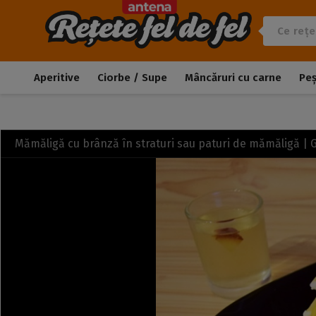
Aperitive
Ciorbe / Supe
Mâncăruri cu carne
Pe
Mămăligă cu brânză în straturi sau paturi de mămăligă |