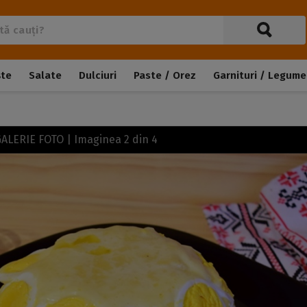
ște
Salate
Dulciuri
Paste / Orez
Garnituri / Legume
 GALERIE FOTO | Imaginea
2
din
4