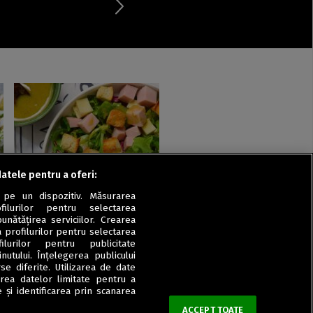
datele pentru a oferi:
Salate
 pe un dispozitiv. Măsurarea
i
Salată cu șuncă, brânză și
filurilor pentru selectarea
crutoane
unătățirea serviciilor. Crearea
a profilurilor pentru selectarea
ilurilor pentru publicitate
utului. Înțelegerea publicului
se diferite. Utilizarea de date
zarea datelor limitate pentru a
 și identificarea prin scanarea
ACCEPT TOATE