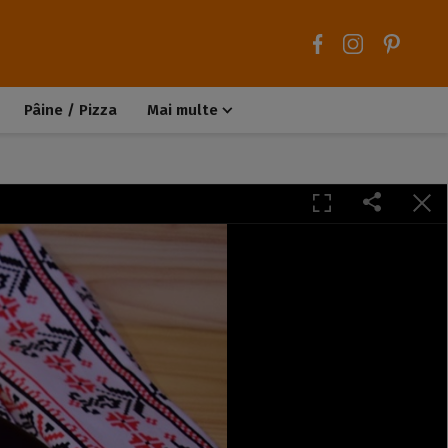
Pâine / Pizza
Mai multe
Aluaturi dulci
Aluaturi sărate
Chiteluțe / Carne tocată
Muffins / Cupcakes
Biscuiți / Fursecuri
Deserturi de post
Înghețată
Tarte sărate
Tarte dulci / Cheesecake
Decorațiuni / Condimente
Rețete de bază
Selecții rețete
Trucuri și sfaturi culinare