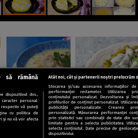
e să rămână
Atât noi, cât și partenerii noștri prelucrăm 
Ciorbe / Supe
Garnituri / Legume
Stocarea și/sau accesarea informațiilor de
Ciorbă de perișoare dreasă
Fasole păstăi cu smântână ș
performanței reclamelor. Utilizarea pro
 dispozitivul dvs.,
cu smântână și ou
mărar
conținutului personalizat. Dezvoltarea și îmb
u caracter personal.
profilurilor de conținut personalizat. Utilizare
 respectiv vă puteți
publicității personalizate. Crearea prof
personalizată. Măsurarea performanței conțin
ina cu politica de
prin statistici sau combinații de date din sur
i și nu vă vor afecta
limitate pentru a selecta publicitatea. Utili
selecta conținutul. Date precise de geolocație
dispozitivului.