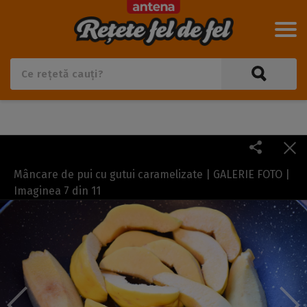
Mâncare de pui cu gutui caramelizate | GALERIE FOTO |
Imaginea
7
din
11