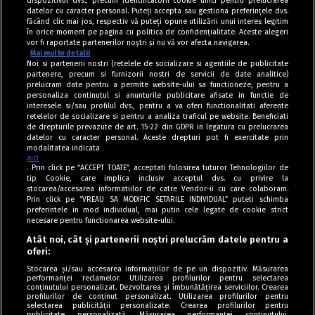
dispozitivul dvs., precum identificatorii cookie unici pentru prelucrarea
Gutui coapte cu nuci și miere
datelor cu caracter personal. Puteți accepta sau gestiona preferințele dvs.
făcând clic mai jos, respectiv vă puteți opune utilizării unui interes legitim
în orice moment pe pagina cu politica de confidențialitate. Aceste alegeri
vor fi raportate partenerilor noștri și nu vă vor afecta navigarea.
Mai multe detalii
Noi si partenerii nostri (retelele de socializare si agentiile de publicitate
partenere, precum si furnizorii nostri de servicii de date analitice)
prelucram date pentru a permite website-ului sa functioneze, pentru a
personaliza continutul si anunturile publicitare afisate in functie de
interesele si/sau profilul dvs., pentru a va oferi functionalitati aferente
retelelor de socializare si pentru a analiza traficul pe website. Beneficiati
de drepturile prevazute de art. 15-22 din GDPR in legatura cu prelucrarea
datelor cu caracter personal. Aceste drepturi pot fi exercitate prin
modalitatea indicata
aici
. Prin click pe “ACCEPT TOATE”, acceptati folosirea tuturor Tehnologiilor de
tip Cookie, care implica inclusiv acceptul dvs. cu privire la
stocarea/accesarea informatiilor de catre Vendor-ii cu care colaboram.
Prin click pe “VREAU SA MODIFIC SETARILE INDIVIDUAL” puteti schimba
Tag index
preferintele in mod individual, mai putin cele legate de cookie strict
necesare pentru functionarea website-ului.
Program Antena 1
Atât noi, cât și partenerii noștri prelucrăm datele pentru a
oferi:
Știri de ultimă oră
Stocarea și/sau accesarea informațiilor de pe un dispozitiv. Măsurarea
performanței reclamelor. Utilizarea profilurilor pentru selectarea
Politica de cookies
conținutului personalizat. Dezvoltarea și îmbunătățirea serviciilor. Crearea
profilurilor de conținut personalizat. Utilizarea profilurilor pentru
selectarea publicității personalizate. Crearea profilurilor pentru
Politica de confidențialitate
publicitate personalizată. Măsurarea performanței conținutului.