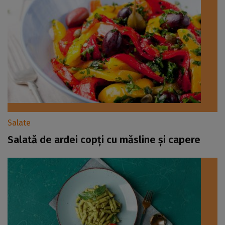
Salate
Salată de ardei copți cu măsline și capere