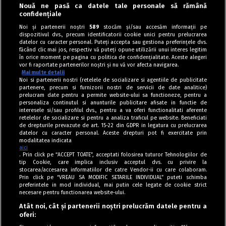
Nouă ne pasă ca datele tale personale să rămână
confidențiale
Mâncăruri cu carne
Noi și partenerii noștri
589
stocăm și/sau accesăm informații pe
dispozitivul dvs., precum identificatorii cookie unici pentru prelucrarea
Pui cu roșii și măsline la cuptor
datelor cu caracter personal. Puteți accepta sau gestiona preferințele dvs.
făcând clic mai jos, respectiv vă puteți opune utilizării unui interes legitim
în orice moment pe pagina cu politica de confidențialitate. Aceste alegeri
vor fi raportate partenerilor noștri și nu vă vor afecta navigarea.
Mai multe detalii
Noi si partenerii nostri (retelele de socializare si agentiile de publicitate
partenere, precum si furnizorii nostri de servicii de date analitice)
prelucram date pentru a permite website-ului sa functioneze, pentru a
personaliza continutul si anunturile publicitare afisate in functie de
interesele si/sau profilul dvs., pentru a va oferi functionalitati aferente
retelelor de socializare si pentru a analiza traficul pe website. Beneficiati
de drepturile prevazute de art. 15-22 din GDPR in legatura cu prelucrarea
datelor cu caracter personal. Aceste drepturi pot fi exercitate prin
modalitatea indicata
aici
. Prin click pe “ACCEPT TOATE”, acceptati folosirea tuturor Tehnologiilor de
tip Cookie, care implica inclusiv acceptul dvs. cu privire la
stocarea/accesarea informatiilor de catre Vendor-ii cu care colaboram.
Prin click pe “VREAU SA MODIFIC SETARILE INDIVIDUAL” puteti schimba
Tag index
preferintele in mod individual, mai putin cele legate de cookie strict
necesare pentru functionarea website-ului.
Program Antena 1
Atât noi, cât și partenerii noștri prelucrăm datele pentru a
oferi:
Știri de ultimă oră