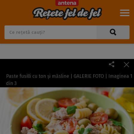
Paste fusilli cu ton și măsline | GALERIE FOTO | Imaginea
1
din
3