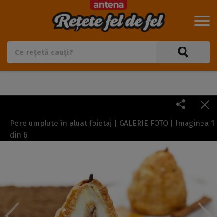
Pere umplute în aluat foietaj | GALERIE FOTO | Imaginea
1
din
6