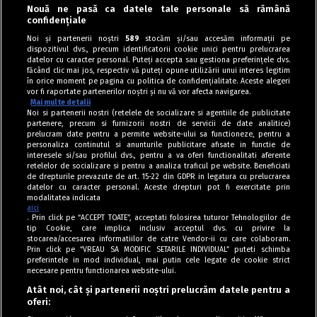
Nouă ne pasă ca datele tale personale să rămână
confidențiale
Rețete pentru Valentine's Day / Dragobete și 1 Martie
Noi și partenerii noștri
589
stocăm și/sau accesăm informații pe
dispozitivul dvs., precum identificatorii cookie unici pentru prelucrarea
Mini tarte inimioare din foietaj cu căpșuni
datelor cu caracter personal. Puteți accepta sau gestiona preferințele dvs.
făcând clic mai jos, respectiv vă puteți opune utilizării unui interes legitim
în orice moment pe pagina cu politica de confidențialitate. Aceste alegeri
vor fi raportate partenerilor noștri și nu vă vor afecta navigarea.
Mai multe detalii
Noi si partenerii nostri (retelele de socializare si agentiile de publicitate
partenere, precum si furnizorii nostri de servicii de date analitice)
prelucram date pentru a permite website-ului sa functioneze, pentru a
personaliza continutul si anunturile publicitare afisate in functie de
interesele si/sau profilul dvs., pentru a va oferi functionalitati aferente
retelelor de socializare si pentru a analiza traficul pe website. Beneficiati
de drepturile prevazute de art. 15-22 din GDPR in legatura cu prelucrarea
datelor cu caracter personal. Aceste drepturi pot fi exercitate prin
modalitatea indicata
aici
. Prin click pe “ACCEPT TOATE”, acceptati folosirea tuturor Tehnologiilor de
tip Cookie, care implica inclusiv acceptul dvs. cu privire la
stocarea/accesarea informatiilor de catre Vendor-ii cu care colaboram.
Prin click pe “VREAU SA MODIFIC SETARILE INDIVIDUAL” puteti schimba
Tag index
preferintele in mod individual, mai putin cele legate de cookie strict
necesare pentru functionarea website-ului.
Program Antena 1
Atât noi, cât și partenerii noștri prelucrăm datele pentru a
oferi:
Știri de ultimă oră