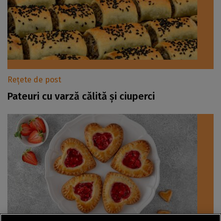
Rețete de post
Pateuri cu varză călită și ciuperci