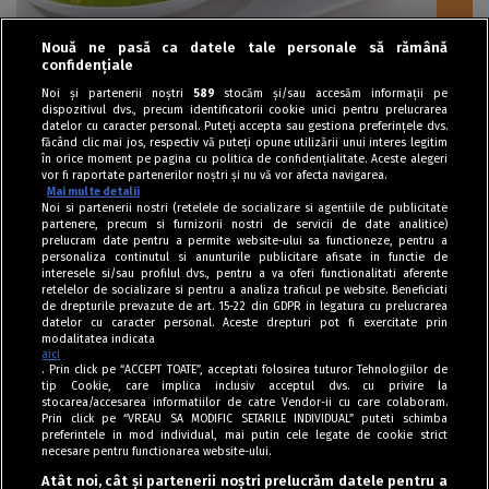
Nouă ne pasă ca datele tale personale să rămână
confidențiale
Ciorbe / Supe
Noi și partenerii noștri
589
stocăm și/sau accesăm informații pe
dispozitivul dvs., precum identificatorii cookie unici pentru prelucrarea
Supă cremă de mazăre cu roșii coapte
datelor cu caracter personal. Puteți accepta sau gestiona preferințele dvs.
făcând clic mai jos, respectiv vă puteți opune utilizării unui interes legitim
în orice moment pe pagina cu politica de confidențialitate. Aceste alegeri
vor fi raportate partenerilor noștri și nu vă vor afecta navigarea.
Mai multe detalii
Noi si partenerii nostri (retelele de socializare si agentiile de publicitate
partenere, precum si furnizorii nostri de servicii de date analitice)
prelucram date pentru a permite website-ului sa functioneze, pentru a
personaliza continutul si anunturile publicitare afisate in functie de
interesele si/sau profilul dvs., pentru a va oferi functionalitati aferente
retelelor de socializare si pentru a analiza traficul pe website. Beneficiati
de drepturile prevazute de art. 15-22 din GDPR in legatura cu prelucrarea
datelor cu caracter personal. Aceste drepturi pot fi exercitate prin
modalitatea indicata
aici
. Prin click pe “ACCEPT TOATE”, acceptati folosirea tuturor Tehnologiilor de
tip Cookie, care implica inclusiv acceptul dvs. cu privire la
stocarea/accesarea informatiilor de catre Vendor-ii cu care colaboram.
Prin click pe “VREAU SA MODIFIC SETARILE INDIVIDUAL” puteti schimba
Tag index
preferintele in mod individual, mai putin cele legate de cookie strict
necesare pentru functionarea website-ului.
Program Antena 1
Atât noi, cât și partenerii noștri prelucrăm datele pentru a