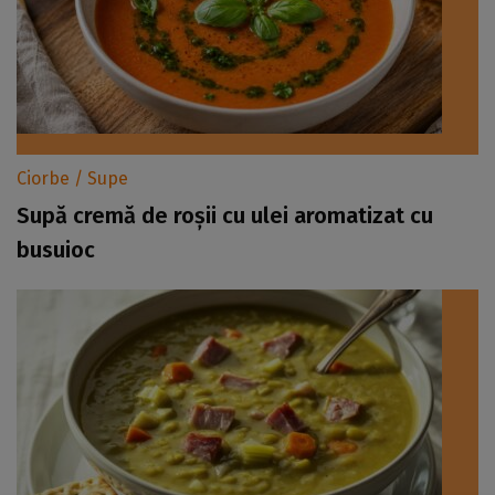
Ciorbe / Supe
Supă cremă de roșii cu ulei aromatizat cu
busuioc