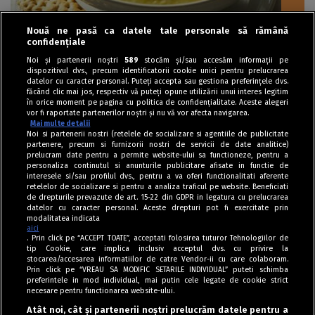
Nouă ne pasă ca datele tale personale să rămână
confidențiale
Ciorbe / Supe
Noi și partenerii noștri
589
stocăm și/sau accesăm informații pe
dispozitivul dvs., precum identificatorii cookie unici pentru prelucrarea
Supă cremă de mazăre cu șuncă afumată
datelor cu caracter personal. Puteți accepta sau gestiona preferințele dvs.
făcând clic mai jos, respectiv vă puteți opune utilizării unui interes legitim
în orice moment pe pagina cu politica de confidențialitate. Aceste alegeri
vor fi raportate partenerilor noștri și nu vă vor afecta navigarea.
Mai multe detalii
Noi si partenerii nostri (retelele de socializare si agentiile de publicitate
partenere, precum si furnizorii nostri de servicii de date analitice)
prelucram date pentru a permite website-ului sa functioneze, pentru a
personaliza continutul si anunturile publicitare afisate in functie de
interesele si/sau profilul dvs., pentru a va oferi functionalitati aferente
retelelor de socializare si pentru a analiza traficul pe website. Beneficiati
de drepturile prevazute de art. 15-22 din GDPR in legatura cu prelucrarea
datelor cu caracter personal. Aceste drepturi pot fi exercitate prin
modalitatea indicata
aici
. Prin click pe “ACCEPT TOATE”, acceptati folosirea tuturor Tehnologiilor de
tip Cookie, care implica inclusiv acceptul dvs. cu privire la
stocarea/accesarea informatiilor de catre Vendor-ii cu care colaboram.
Prin click pe “VREAU SA MODIFIC SETARILE INDIVIDUAL” puteti schimba
Tag index
preferintele in mod individual, mai putin cele legate de cookie strict
necesare pentru functionarea website-ului.
Program Antena 1
Atât noi, cât și partenerii noștri prelucrăm datele pentru a