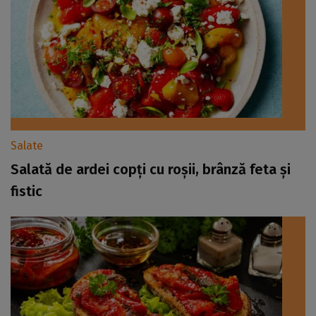
Salate
Salată de ardei copți cu roșii, brânză feta și
fistic