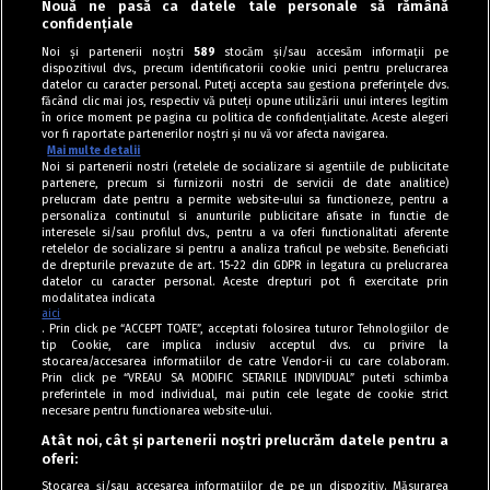
Nouă ne pasă ca datele tale personale să rămână
Tarte sărate
confidențiale
Galette cu dovleac în aluat și ardei copți cu
Noi și partenerii noștri
589
stocăm și/sau accesăm informații pe
dispozitivul dvs., precum identificatorii cookie unici pentru prelucrarea
brânză
datelor cu caracter personal. Puteți accepta sau gestiona preferințele dvs.
făcând clic mai jos, respectiv vă puteți opune utilizării unui interes legitim
în orice moment pe pagina cu politica de confidențialitate. Aceste alegeri
vor fi raportate partenerilor noștri și nu vă vor afecta navigarea.
Mai multe detalii
Noi si partenerii nostri (retelele de socializare si agentiile de publicitate
partenere, precum si furnizorii nostri de servicii de date analitice)
prelucram date pentru a permite website-ului sa functioneze, pentru a
personaliza continutul si anunturile publicitare afisate in functie de
interesele si/sau profilul dvs., pentru a va oferi functionalitati aferente
retelelor de socializare si pentru a analiza traficul pe website. Beneficiati
de drepturile prevazute de art. 15-22 din GDPR in legatura cu prelucrarea
datelor cu caracter personal. Aceste drepturi pot fi exercitate prin
modalitatea indicata
aici
. Prin click pe “ACCEPT TOATE”, acceptati folosirea tuturor Tehnologiilor de
tip Cookie, care implica inclusiv acceptul dvs. cu privire la
stocarea/accesarea informatiilor de catre Vendor-ii cu care colaboram.
Prin click pe “VREAU SA MODIFIC SETARILE INDIVIDUAL” puteti schimba
Tag index
preferintele in mod individual, mai putin cele legate de cookie strict
necesare pentru functionarea website-ului.
Program Antena 1
Atât noi, cât și partenerii noștri prelucrăm datele pentru a
oferi:
Știri de ultimă oră
Stocarea și/sau accesarea informațiilor de pe un dispozitiv. Măsurarea