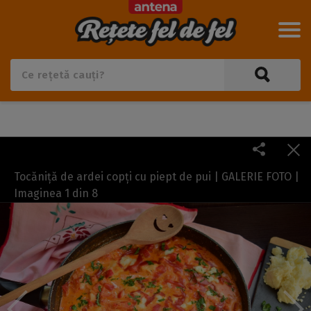
Tocăniță de ardei copți cu piept de pui | GALERIE FOTO |
Imaginea
1
din
8