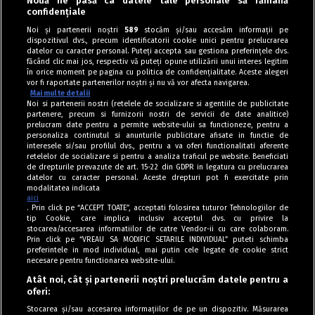
Nouă ne pasă ca datele tale personale să rămână
confidențiale
Dulciuri
Noi și partenerii noștri
589
stocăm și/sau accesăm informații pe
dispozitivul dvs., precum identificatorii cookie unici pentru prelucrarea
Bolo Tapioca de Coco – Tort brazilian
datelor cu caracter personal. Puteți accepta sau gestiona preferințele dvs.
făcând clic mai jos, respectiv vă puteți opune utilizării unui interes legitim
în orice moment pe pagina cu politica de confidențialitate. Aceste alegeri
vor fi raportate partenerilor noștri și nu vă vor afecta navigarea.
Mai multe detalii
Noi si partenerii nostri (retelele de socializare si agentiile de publicitate
partenere, precum si furnizorii nostri de servicii de date analitice)
prelucram date pentru a permite website-ului sa functioneze, pentru a
personaliza continutul si anunturile publicitare afisate in functie de
interesele si/sau profilul dvs., pentru a va oferi functionalitati aferente
retelelor de socializare si pentru a analiza traficul pe website. Beneficiati
de drepturile prevazute de art. 15-22 din GDPR in legatura cu prelucrarea
datelor cu caracter personal. Aceste drepturi pot fi exercitate prin
modalitatea indicata
aici
. Prin click pe “ACCEPT TOATE”, acceptati folosirea tuturor Tehnologiilor de
tip Cookie, care implica inclusiv acceptul dvs. cu privire la
stocarea/accesarea informatiilor de catre Vendor-ii cu care colaboram.
Prin click pe “VREAU SA MODIFIC SETARILE INDIVIDUAL” puteti schimba
Tag index
preferintele in mod individual, mai putin cele legate de cookie strict
necesare pentru functionarea website-ului.
Program Antena 1
Atât noi, cât și partenerii noștri prelucrăm datele pentru a
oferi:
Știri de ultimă oră
Stocarea și/sau accesarea informațiilor de pe un dispozitiv. Măsurarea