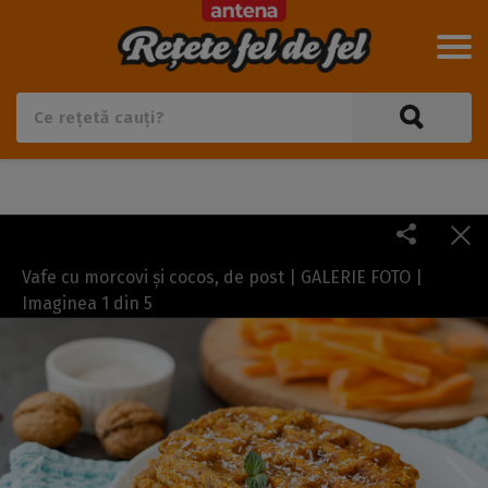
Vafe cu morcovi și cocos, de post | GALERIE FOTO |
Imaginea
1
din
5