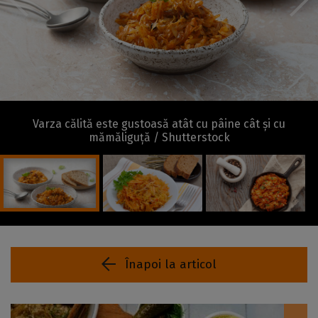
Varza călită este gustoasă atât cu pâine cât și cu
mămăliguță / Shutterstock
Înapoi la articol