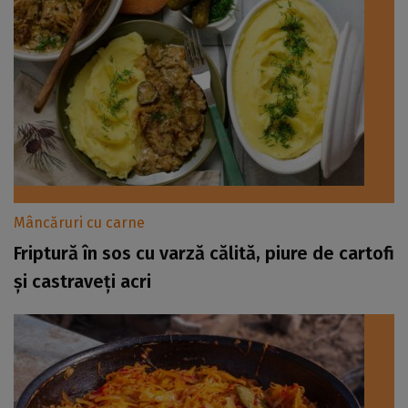
Mâncăruri cu carne
Friptură în sos cu varză călită, piure de cartofi
și castraveți acri