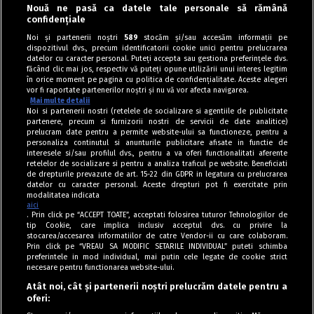
Nouă ne pasă ca datele tale personale să rămână
confidențiale
Aluaturi sărate
Noi și partenerii noștri
589
stocăm și/sau accesăm informații pe
dispozitivul dvs., precum identificatorii cookie unici pentru prelucrarea
Plăcinte cu varză călită la tigaie
datelor cu caracter personal. Puteți accepta sau gestiona preferințele dvs.
făcând clic mai jos, respectiv vă puteți opune utilizării unui interes legitim
în orice moment pe pagina cu politica de confidențialitate. Aceste alegeri
vor fi raportate partenerilor noștri și nu vă vor afecta navigarea.
Mai multe detalii
Noi si partenerii nostri (retelele de socializare si agentiile de publicitate
partenere, precum si furnizorii nostri de servicii de date analitice)
prelucram date pentru a permite website-ului sa functioneze, pentru a
personaliza continutul si anunturile publicitare afisate in functie de
interesele si/sau profilul dvs., pentru a va oferi functionalitati aferente
retelelor de socializare si pentru a analiza traficul pe website. Beneficiati
de drepturile prevazute de art. 15-22 din GDPR in legatura cu prelucrarea
datelor cu caracter personal. Aceste drepturi pot fi exercitate prin
modalitatea indicata
aici
. Prin click pe “ACCEPT TOATE”, acceptati folosirea tuturor Tehnologiilor de
tip Cookie, care implica inclusiv acceptul dvs. cu privire la
stocarea/accesarea informatiilor de catre Vendor-ii cu care colaboram.
Prin click pe “VREAU SA MODIFIC SETARILE INDIVIDUAL” puteti schimba
Tag index
preferintele in mod individual, mai putin cele legate de cookie strict
necesare pentru functionarea website-ului.
Program Antena 1
Atât noi, cât și partenerii noștri prelucrăm datele pentru a
oferi:
Știri de ultimă oră