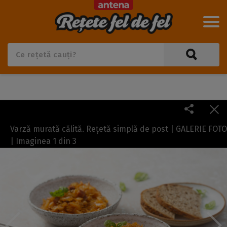
Varză murată călită. Rețetă simplă de post | GALERIE FOTO
| Imaginea
1
din
3