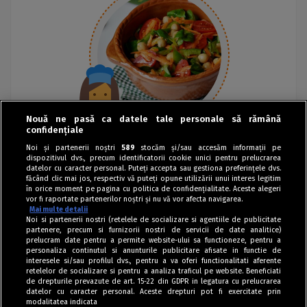
Nouă ne pasă ca datele tale personale să rămână
confidențiale
Noi și partenerii noștri
589
stocăm și/sau accesăm informații pe
dispozitivul dvs., precum identificatorii cookie unici pentru prelucrarea
datelor cu caracter personal. Puteți accepta sau gestiona preferințele dvs.
făcând clic mai jos, respectiv vă puteți opune utilizării unui interes legitim
în orice moment pe pagina cu politica de confidențialitate. Aceste alegeri
vor fi raportate partenerilor noștri și nu vă vor afecta navigarea.
Mai multe detalii
Noi si partenerii nostri (retelele de socializare si agentiile de publicitate
partenere, precum si furnizorii nostri de servicii de date analitice)
prelucram date pentru a permite website-ului sa functioneze, pentru a
personaliza continutul si anunturile publicitare afisate in functie de
interesele si/sau profilul dvs., pentru a va oferi functionalitati aferente
retelelor de socializare si pentru a analiza traficul pe website. Beneficiati
de drepturile prevazute de art. 15-22 din GDPR in legatura cu prelucrarea
datelor cu caracter personal. Aceste drepturi pot fi exercitate prin
modalitatea indicata