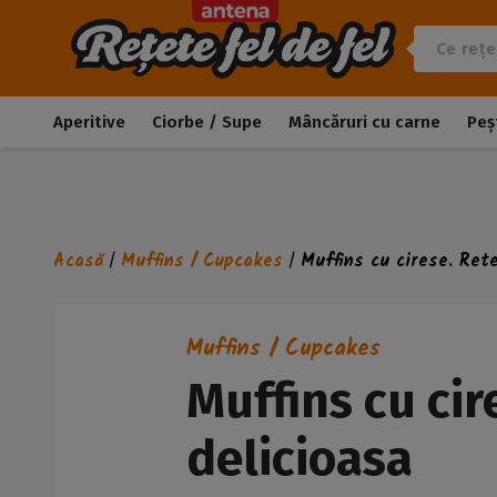
Aperitive
Ciorbe / Supe
Mâncăruri cu carne
Peș
Acasă
Muffins / Cupcakes
Muffins cu cirese. Ret
/
/
Muffins / Cupcakes
Muffins cu cir
delicioasa