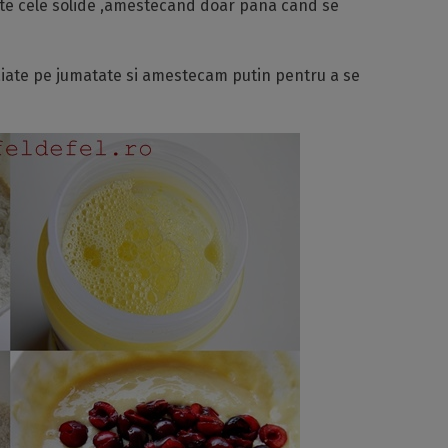
ste cele solide ,amestecand doar pana cand se
aiate pe jumatate si amestecam putin pentru a se