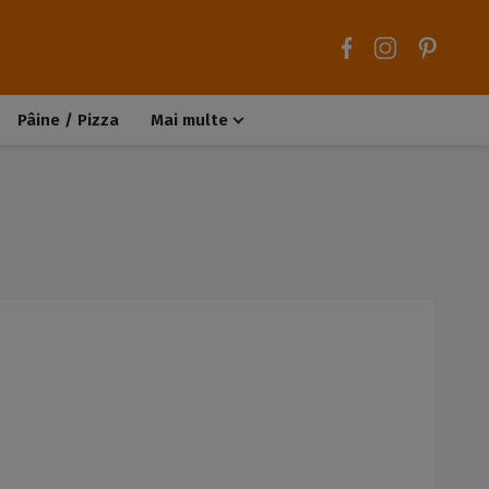
Pâine / Pizza
Mai multe
Aluaturi dulci
Aluaturi sărate
Chiteluțe / Carne tocată
Muffins / Cupcakes
Biscuiți / Fursecuri
Deserturi de post
Înghețată
Tarte sărate
Tarte dulci / Cheesecake
Decorațiuni / Condimente
Rețete de bază
Selecții rețete
Trucuri și sfaturi culinare