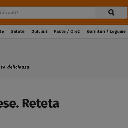
te
Salate
Dulciuri
Paste / Orez
Garnituri / Legume
eta delicioasa
ese. Reteta