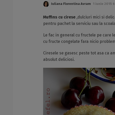
Iuliana Florentina Avram
1 iunie 2015 6
Muffins cu cirese
,dulciuri mici si del
pentru pachet la serviciu sau la scoala
Le fac in general cu fructele pe care 
cu fructe congelate fara nicio problema
Ciresele se gasesc peste tot asa ca a
absolut deliciosi.