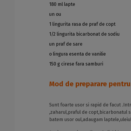
180 ml lapte
un ou
1 lingurita rasa de praf de copt
1/2 lingurita bicarbonat de sodiu
un praf de sare
o lingura esenta de vanilie
150 g cirese fara samburi
Mod de preparare pentru
Sunt foarte usor si rapid de facut .In
,zaharul,praful de copt,bicarbonatul s
batem usor oul,adaugam laptele,uleiul 