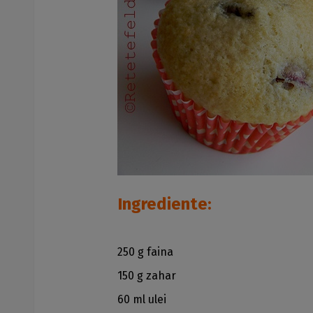
Ingrediente:
250 g faina
150 g zahar
60 ml ulei