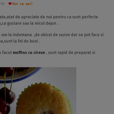
Hai cu noi!
:10
icate,atat de apreciate de noi pentru ca sunt perfecte
,ca gustare sau la micul dejun .
le am la indemana ,de obicei de sezon dar se pot face si
,sunt la fel de buni .
m facut
muffins cu cirese
, sunt rapid de preparat si