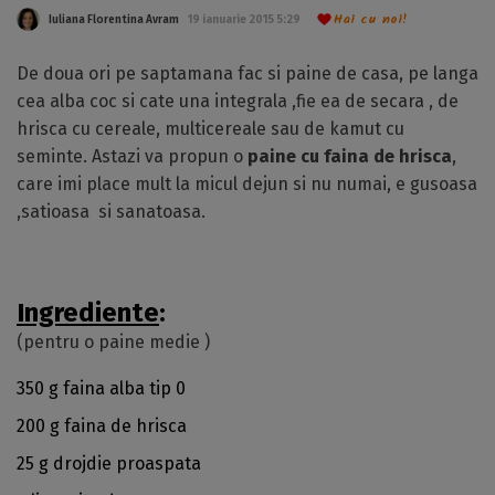
Hai cu noi!
Iuliana Florentina Avram
19 ianuarie 2015 5:29
De doua ori pe saptamana fac si paine de casa, pe langa
cea alba coc si cate una integrala ,fie ea de secara , de
hrisca cu cereale, multicereale sau de kamut cu
seminte. Astazi va propun o
paine cu faina de hrisca
,
care imi place mult la micul dejun si nu numai, e gusoasa
,satioasa si sanatoasa.
Ingrediente
:
(pentru o paine medie )
350 g faina alba tip 0
200 g faina de hrisca
25 g drojdie proaspata