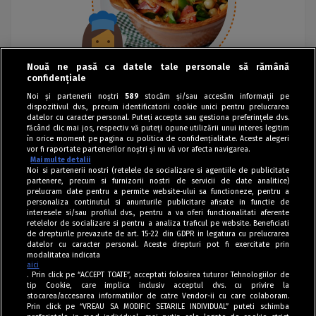
Nouă ne pasă ca datele tale personale să rămână
confidențiale
Noi și partenerii noștri
589
stocăm și/sau accesăm informații pe
dispozitivul dvs., precum identificatorii cookie unici pentru prelucrarea
datelor cu caracter personal. Puteți accepta sau gestiona preferințele dvs.
făcând clic mai jos, respectiv vă puteți opune utilizării unui interes legitim
în orice moment pe pagina cu politica de confidențialitate. Aceste alegeri
vor fi raportate partenerilor noștri și nu vă vor afecta navigarea.
Mai multe detalii
Noi si partenerii nostri (retelele de socializare si agentiile de publicitate
partenere, precum si furnizorii nostri de servicii de date analitice)
prelucram date pentru a permite website-ului sa functioneze, pentru a
personaliza continutul si anunturile publicitare afisate in functie de
interesele si/sau profilul dvs., pentru a va oferi functionalitati aferente
retelelor de socializare si pentru a analiza traficul pe website. Beneficiati
de drepturile prevazute de art. 15-22 din GDPR in legatura cu prelucrarea
datelor cu caracter personal. Aceste drepturi pot fi exercitate prin
modalitatea indicata
aici
. Prin click pe “ACCEPT TOATE”, acceptati folosirea tuturor Tehnologiilor de
tip Cookie, care implica inclusiv acceptul dvs. cu privire la
stocarea/accesarea informatiilor de catre Vendor-ii cu care colaboram.
Prin click pe “VREAU SA MODIFIC SETARILE INDIVIDUAL” puteti schimba