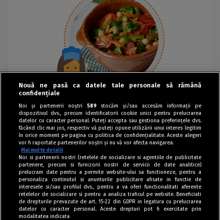
Nouă ne pasă ca datele tale personale să rămână
confidențiale
Noi și partenerii noștri
589
stocăm și/sau accesăm informații pe
dispozitivul dvs., precum identificatorii cookie unici pentru prelucrarea
datelor cu caracter personal. Puteți accepta sau gestiona preferințele dvs.
făcând clic mai jos, respectiv vă puteți opune utilizării unui interes legitim
în orice moment pe pagina cu politica de confidențialitate. Aceste alegeri
vor fi raportate partenerilor noștri și nu vă vor afecta navigarea.
Mai multe detalii
Noi si partenerii nostri (retelele de socializare si agentiile de publicitate
partenere, precum si furnizorii nostri de servicii de date analitice)
prelucram date pentru a permite website-ului sa functioneze, pentru a
personaliza continutul si anunturile publicitare afisate in functie de
interesele si/sau profilul dvs., pentru a va oferi functionalitati aferente
retelelor de socializare si pentru a analiza traficul pe website. Beneficiati
de drepturile prevazute de art. 15-22 din GDPR in legatura cu prelucrarea
datelor cu caracter personal. Aceste drepturi pot fi exercitate prin
modalitatea indicata