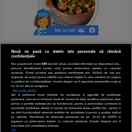
Nouă ne pasă ca datele tale personale să rămână
confidențiale
Noi și partenerii noștri
589
stocăm și/sau accesăm informații pe dispozitivul dvs.,
precum identificatorii cookie unici pentru prelucrarea datelor cu caracter
personal. Puteți accepta sau gestiona preferințele dvs. făcând clic mai jos,
respectiv vă puteți opune utilizării unui interes legitim în orice moment pe pagina
cu politica de confidențialitate. Aceste alegeri vor fi raportate partenerilor noștri și
nu vă vor afecta navigarea.
Mai multe detalii
Noi si partenerii nostri (retelele de socializare si agentiile de publicitate
partenere, precum si furnizorii nostri de servicii de date analitice) prelucram date
pentru a permite website-ului sa functioneze, pentru a personaliza continutul si
anunturile publicitare afisate in functie de interesele si/sau profilul dvs., pentru a
va oferi functionalitati aferente retelelor de socializare si pentru a analiza traficul
pe website. Beneficiati de drepturile prevazute de art. 15-22 din GDPR in
legatura cu prelucrarea datelor cu caracter personal. Aceste drepturi pot fi
exercitate prin modalitatea indicata
aici