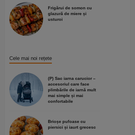
Frigărui de somon cu
glazură de miere și
usturoi
Cele mai noi rețete
(P) Sac iarna carucior –
accesoriul care face
plimbările de iarnă mult
mai simple și mai
confortabile
Brioșe pufoase cu
piersici și iaurt grecesc