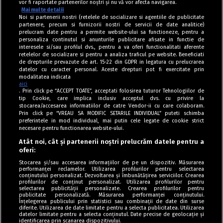
vor fi raportate partenerilor noștri și nu vă vor afecta navigarea.
Mai multe detalii
Noi si partenerii nostri (retelele de socializare si agentiile de publicitate
partenere, precum si furnizorii nostri de servicii de date analitice)
prelucram date pentru a permite website-ului sa functioneze, pentru a
personaliza continutul si anunturile publicitare afisate in functie de
interesele si/sau profilul dvs., pentru a va oferi functionalitati aferente
retelelor de socializare si pentru a analiza traficul pe website. Beneficiati
de drepturile prevazute de art. 15-22 din GDPR in legatura cu prelucrarea
datelor cu caracter personal. Aceste drepturi pot fi exercitate prin
modalitatea indicata
aici
. Prin click pe “ACCEPT TOATE”, acceptati folosirea tuturor Tehnologiilor de
tip Cookie, care implica inclusiv acceptul dvs. cu privire la
stocarea/accesarea informatiilor de catre Vendor-ii cu care colaboram.
Prin click pe “VREAU SA MODIFIC SETARILE INDIVIDUAL” puteti schimba
Tag index
preferintele in mod individual, mai putin cele legate de cookie strict
necesare pentru functionarea website-ului.
Program Antena 1
Atât noi, cât și partenerii noștri prelucrăm datele pentru a
oferi:
Știri de ultimă oră
Stocarea și/sau accesarea informațiilor de pe un dispozitiv. Măsurarea
performanței reclamelor. Utilizarea profilurilor pentru selectarea
Politica de cookies
conținutului personalizat. Dezvoltarea și îmbunătățirea serviciilor. Crearea
profilurilor de conținut personalizat. Utilizarea profilurilor pentru
selectarea publicității personalizate. Crearea profilurilor pentru
Politica de confidențialitate
publicitate personalizată. Măsurarea performanței conținutului.
Înțelegerea publicului prin statistici sau combinații de date din surse
Termeni și condiții
diferite. Utilizarea de date limitate pentru a selecta publicitatea. Utilizarea
datelor limitate pentru a selecta conținutul. Date precise de geolocație și
identificarea prin scanarea dispozitivului.