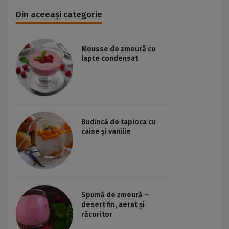
Din aceeași categorie
Mousse de zmeură cu
lapte condensat
Budincă de tapioca cu
caise și vanilie
Spumă de zmeură –
desert fin, aerat și
răcoritor