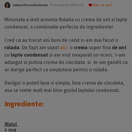
Hai cu noi!
Iuliana Florentina Avram
14 noiembrie 2011 14:55
Minunata a iesit aceasta Rulada cu crema de unt si lapte
condensat, o combinatie perfecta de ingrediente!
Cred ca au trecut ani buni de cand n-am mai facut o
rulada
. De fapt am vazut
aici
o
crema
super fina
de unt
cu
lapte condensat
si am vrut neaparat so-ncerc. I-am
adaugat si putina crema de ciocolata si m-am gandit ca
ar merge perfect ca umplutura pentru o rulada.
Desigur o puteti lasa si simpla, fara crema de ciocolata,
asa se simte mult mai bine gustul laptelui condensat.
Ingrediente:
Blatul
4 oua