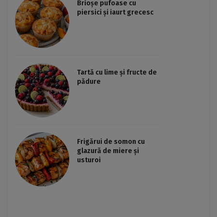
Brioșe pufoase cu
piersici și iaurt grecesc
Tartă cu lime și fructe de
pădure
Frigărui de somon cu
glazură de miere și
usturoi