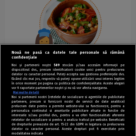
Nouă ne pasă ca datele tale personale să rămână
confidențiale
Noi și partenerii noștri
589
stocăm și/sau accesăm informații pe
dispozitivul dvs., precum identificatorii cookie unici pentru prelucrarea
datelor cu caracter personal. Puteți accepta sau gestiona preferințele dvs.
făcând clic mai jos, respectiv vă puteți opune utilizării unui interes legitim
în orice moment pe pagina cu politica de confidențialitate. Aceste alegeri
vor fi raportate partenerilor noștri și nu vă vor afecta navigarea.
Mai multe detalii
Noi si partenerii nostri (retelele de socializare si agentiile de publicitate
partenere, precum si furnizorii nostri de servicii de date analitice)
prelucram date pentru a permite website-ului sa functioneze, pentru a
personaliza continutul si anunturile publicitare afisate in functie de
interesele si/sau profilul dvs., pentru a va oferi functionalitati aferente
retelelor de socializare si pentru a analiza traficul pe website. Beneficiati
de drepturile prevazute de art. 15-22 din GDPR in legatura cu prelucrarea
datelor cu caracter personal. Aceste drepturi pot fi exercitate prin
modalitatea indicata