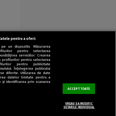
datele pentru a oferi:
 pe un dispozitiv. Măsurarea
filurilor pentru selectarea
unătățirea serviciilor. Crearea
a profilurilor pentru selectarea
ilurilor pentru publicitate
utului. Înțelegerea publicului
se diferite. Utilizarea de date
zarea datelor limitate pentru a
 și identificarea prin scanarea
ACCEPT TOATE
VREAU SA MODIFIC
SETARILE INDIVIDUAL