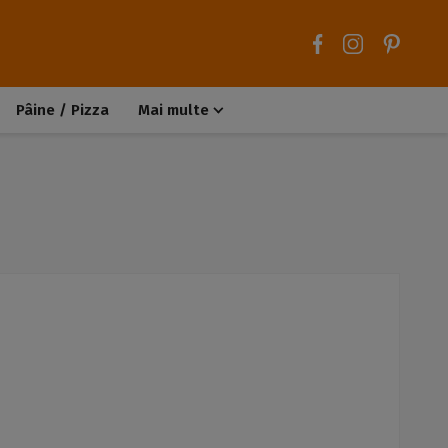
Pâine / Pizza
Mai multe
Aluaturi dulci
Aluaturi sărate
Chiteluțe / Carne tocată
Muffins / Cupcakes
Biscuiți / Fursecuri
Deserturi de post
Înghețată
Tarte sărate
Tarte dulci / Cheesecake
Decorațiuni / Condimente
Rețete de bază
Selecții rețete
Trucuri și sfaturi culinare