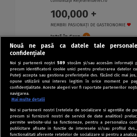
comunității Rețetefeldefel.ro
100,000 +
MEMBRI PASIONAȚI DE GASTRONOMIE
Intră în Grup
Nouă ne pasă ca datele tale personal
confidențiale
Noi și partenerii noștri
589
stocăm și/sau accesăm informații pe
precum identificatorii cookie unici pentru prelucrarea datelor c
Puteți accepta sau gestiona preferințele dvs. făcând clic mai jos,
opune utilizării unui interes legitim în orice moment pe pag
confidențialitate. Aceste alegeri vor fi raportate partenerilor noștr
navigarea.
Mai multe detalii
Noi si partenerii nostri (retelele de socializare si agentiile de p
precum si furnizorii nostri de servicii de date analitice) prel
permite website-ului sa functioneze, pentru a personaliza conti
publicitare afisate in functie de interesele si/sau profilul dvs
functionalitati aferente retelelor de socializare si pentru a analiza