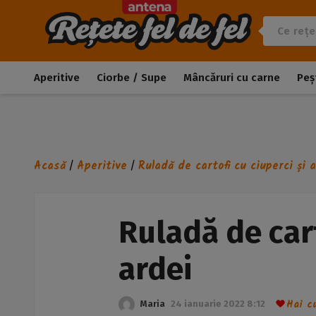
Aperitive
Ciorbe / Supe
Mâncăruri cu carne
Peș
Acasă
Aperitive
Ruladă de cartofi cu ciuperci și 
/
/
Ruladă de cart
ardei
Hai c
Maria
24 ianuarie 2022 8:12