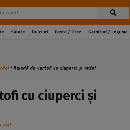
te
Salate
Dulciuri
Paste / Orez
Garnituri / Legume
ardei
Ruladă de cartofi cu ciuperci și ardei
/
ofi cu ciuperci și
u noi!