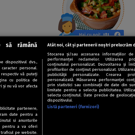
e să rămână
Atât noi, cât și partenerii noștri prelucrăm 
Stocarea și/sau accesarea informațiilor de
performanței reclamelor. Utilizarea pro
 dispozitivul dvs.,
conținutului personalizat. Dezvoltarea și îmb
u caracter personal.
profilurilor de conținut personalizat. Utilizare
 respectiv vă puteți
publicității personalizate. Crearea prof
personalizată. Măsurarea performanței conțin
ina cu politica de
prin statistici sau combinații de date din sur
i și nu vă vor afecta
limitate pentru a selecta publicitatea. Utili
selecta conținutul. Date precise de geolocație
dispozitivului.
Listă parteneri (furnizori)
ublicitate partenere,
ucram date pentru a
nutul si anunturile
., pentru a va oferi
 traficul pe website.