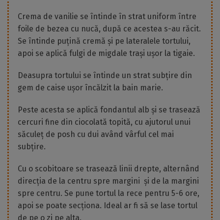
Crema de vanilie se întinde în strat uniform între
foile de bezea cu nucă, după ce acestea s-au răcit.
Se întinde puțină cremă și pe lateralele tortului,
apoi se aplică fulgi de migdale trași ușor la tigaie.
Deasupra tortului se întinde un strat subțire din
gem de caise ușor încălzit la bain marie.
Peste acesta se aplică fondantul alb și se trasează
cercuri fine din ciocolată topită, cu ajutorul unui
săculeț de posh cu dui având vârful cel mai
subțire.
Cu o scobitoare se trasează linii drepte, alternând
direcția de la centru spre margini și de la margini
spre centru. Se pune tortul la rece pentru 5-6 ore,
apoi se poate secționa. Ideal ar fi să se lase tortul
de pe o zi pe alta.