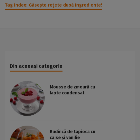
Tag Index:
Găsește rețete după ingrediente!
Din aceeași categorie
Mousse de zmeură cu
lapte condensat
Budincă de tapioca cu
caise și vanilie