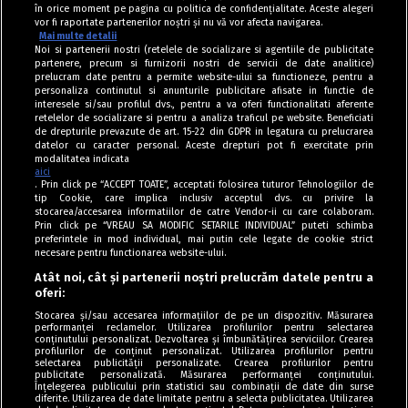
în orice moment pe pagina cu politica de confidențialitate. Aceste alegeri
vor fi raportate partenerilor noștri și nu vă vor afecta navigarea.
Mai multe detalii
Noi si partenerii nostri (retelele de socializare si agentiile de publicitate
partenere, precum si furnizorii nostri de servicii de date analitice)
prelucram date pentru a permite website-ului sa functioneze, pentru a
personaliza continutul si anunturile publicitare afisate in functie de
interesele si/sau profilul dvs., pentru a va oferi functionalitati aferente
retelelor de socializare si pentru a analiza traficul pe website. Beneficiati
de drepturile prevazute de art. 15-22 din GDPR in legatura cu prelucrarea
datelor cu caracter personal. Aceste drepturi pot fi exercitate prin
modalitatea indicata
aici
. Prin click pe “ACCEPT TOATE”, acceptati folosirea tuturor Tehnologiilor de
tip Cookie, care implica inclusiv acceptul dvs. cu privire la
stocarea/accesarea informatiilor de catre Vendor-ii cu care colaboram.
Prin click pe “VREAU SA MODIFIC SETARILE INDIVIDUAL” puteti schimba
Tag index
preferintele in mod individual, mai putin cele legate de cookie strict
necesare pentru functionarea website-ului.
Program Antena 1
Atât noi, cât și partenerii noștri prelucrăm datele pentru a
oferi:
Știri de ultimă oră
Stocarea și/sau accesarea informațiilor de pe un dispozitiv. Măsurarea
performanței reclamelor. Utilizarea profilurilor pentru selectarea
Politica de cookies
conținutului personalizat. Dezvoltarea și îmbunătățirea serviciilor. Crearea
profilurilor de conținut personalizat. Utilizarea profilurilor pentru
selectarea publicității personalizate. Crearea profilurilor pentru
Politica de confidențialitate
publicitate personalizată. Măsurarea performanței conținutului.
Înțelegerea publicului prin statistici sau combinații de date din surse
Termeni și condiții
diferite. Utilizarea de date limitate pentru a selecta publicitatea. Utilizarea