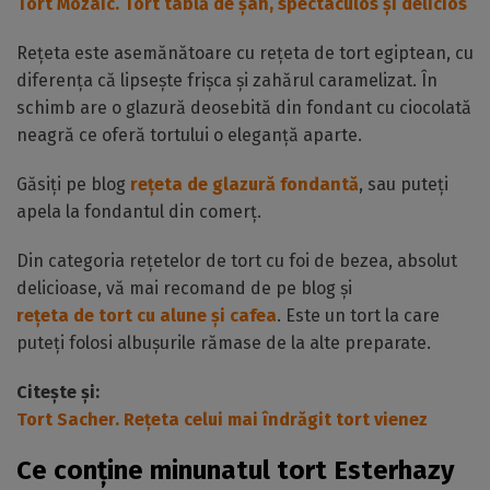
Tort Mozaic. Tort tablă de șah, spectaculos și delicios
Rețeta este asemănătoare cu rețeta de tort egiptean, cu
diferența că lipsește frișca și zahărul caramelizat. În
schimb are o glazură deosebită din fondant cu ciocolată
neagră ce oferă tortului o eleganță aparte.
Găsiți pe blog
rețeta de glazură fondantă
, sau puteți
apela la fondantul din comerț.
Din categoria rețetelor de tort cu foi de bezea, absolut
delicioase, vă mai recomand de pe blog și
rețeta de tort cu alune și cafea
. Este un tort la care
puteți folosi albușurile rămase de la alte preparate.
Citește și:
Tort Sacher. Rețeta celui mai îndrăgit tort vienez
Ce conține minunatul tort Esterhazy