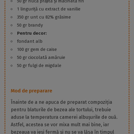
50 gr nucă prăjită și măcinată fin
1 linguriță cu extract de vanilie
350 gr unt cu 82% grăsime
50 gr brandy
Pentru decor:
fondant alb
100 gr gem de caise
50 gr ciocolată amăruie
50 gr fulgi de migdale
Mod de preparare
Înainte de a ne apuca de preparat compoziția
pentru blaturile de bezea ale tortului, trebuie
aduse la temperatura camerei albușurile de ouă.
Astfel, acestea se vor mixa mult mai bine, iar
bezeaua va ieși fermă și nu se va lăsa în timpul