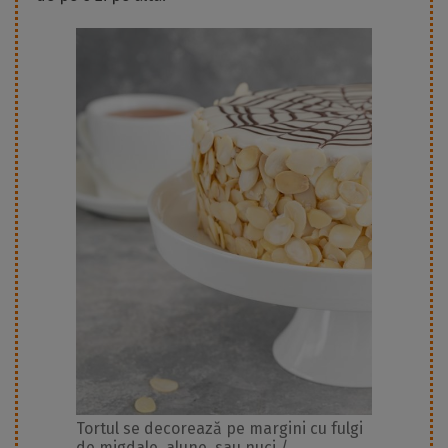
Tortul se decorează pe margini cu fulgi
de migdale, alune, sau nuci /