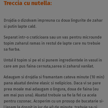
Treccia cu nutella:
Drojdia o dizolvam impreuna cu doua lingurite de zahar
si putin lapte cald.
Separat intr-o craticioara sau un vas pentru microunde
topim zaharul ramas in restul de lapte care nu trebuie
sa fiarba.
Untul il topim si pe el si punem ingredientele in vasul in
care am pus faina cernuta,sarea si zaharul vanilat.
Adaugam si drojdia si framantam cateva minute (10 min)
pana aluatul devine elasic si nelipicios. Daca vi se pare
prea moale mai adaugam o lingura, doua de faina (eu
am mai pus una). Aluatul trebuie sa fie la fel ca acela
pentru cozonac. Acoperim cu un prosop de bucatarie si-
l lasam la dospit in jur de 40 de minute, trebuie sa-si