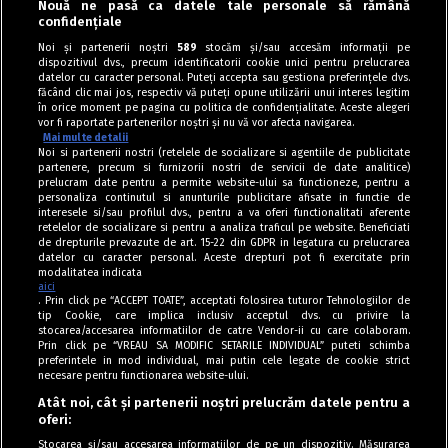
Nouă ne pasă ca datele tale personale să rămână
confidențiale
Noi și partenerii noștri
589
stocăm și/sau accesăm informații pe
dispozitivul dvs., precum identificatorii cookie unici pentru prelucrarea
datelor cu caracter personal. Puteți accepta sau gestiona preferințele dvs.
făcând clic mai jos, respectiv vă puteți opune utilizării unui interes legitim
în orice moment pe pagina cu politica de confidențialitate. Aceste alegeri
vor fi raportate partenerilor noștri și nu vă vor afecta navigarea.
Mai multe detalii
Noi si partenerii nostri (retelele de socializare si agentiile de publicitate
partenere, precum si furnizorii nostri de servicii de date analitice)
prelucram date pentru a permite website-ului sa functioneze, pentru a
personaliza continutul si anunturile publicitare afisate in functie de
interesele si/sau profilul dvs., pentru a va oferi functionalitati aferente
retelelor de socializare si pentru a analiza traficul pe website. Beneficiati
de drepturile prevazute de art. 15-22 din GDPR in legatura cu prelucrarea
datelor cu caracter personal. Aceste drepturi pot fi exercitate prin
modalitatea indicata
aici
. Prin click pe “ACCEPT TOATE”, acceptati folosirea tuturor Tehnologiilor de
tip Cookie, care implica inclusiv acceptul dvs. cu privire la
stocarea/accesarea informatiilor de catre Vendor-ii cu care colaboram.
Prin click pe “VREAU SA MODIFIC SETARILE INDIVIDUAL” puteti schimba
Tag index
preferintele in mod individual, mai putin cele legate de cookie strict
necesare pentru functionarea website-ului.
Program Antena 1
Atât noi, cât și partenerii noștri prelucrăm datele pentru a
oferi:
Știri de ultimă oră
Stocarea și/sau accesarea informațiilor de pe un dispozitiv. Măsurarea